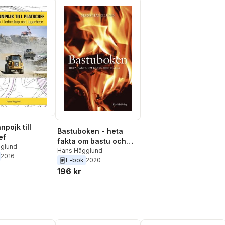
npojk till
Bastuboken - heta
ef
fakta om bastu och
glund
hälsa
Hans Hägglund
2016
E-bok
2020
196 kr