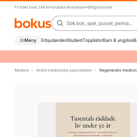
Fri frakt över 249 kr
•
Snabba leveranser
•
Billiga böcker
Sök bok, spel, pussel, penna...
Meny
Erbjudanden
Student
Topplistor
Barn & ungdom
B
Medicin
Andra medicinska specialiteter
Regenerativ medicin