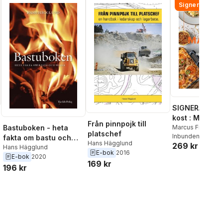
Signerad!
SIGNERAD - M
kost : Middag
Från pinnpojk till
matlådor
Marcus Frank
Bastuboken - heta
platschef
Inbunden
, 2026
fakta om bastu och
Hans Hägglund
269 kr
hälsa
Hans Hägglund
E-bok
2016
E-bok
2020
169 kr
196 kr