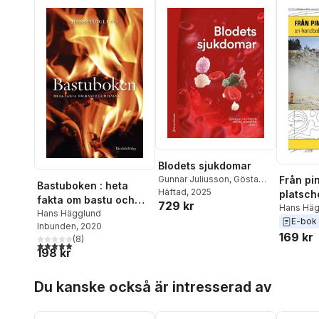
Blodets sjukdomar
Gunnar Juliusson
,
Gösta
Från pin
Bastuboken : heta
Gahrton
Häftad
, 2025
,
Erik Ahlstrand
,
platsch
fakta om bastu och
729 kr
Alexandros Arvanitakis
,
Jan
Hans Häg
hälsa
Hans Hägglund
Astermark
,
Ulla Axdorph
E-bok
Inbunden
, 2020
Nygell
,
Annika Backström
,
169 kr
(
8
)
Panagiotis Baliakas
,
Gösta
4,9
utav 5 stjärnor. Totalt antal röster:
198 kr
Berlin
,
Rolf Billström
,
David
Bryder
,
Jörg Cammenga
,
Hoppa över listan
Mats Ehinger
,
Johan Elf
,
Du kanske också är intresserad av
Gunilla Enblad
,
Thoas
Fioretos
,
Linda