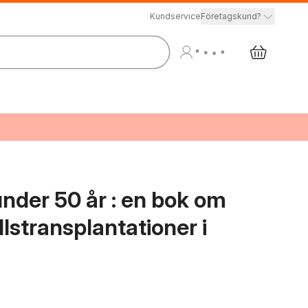
Kundservice
Företagskund?
under 50 år : en bok om
stransplantationer i