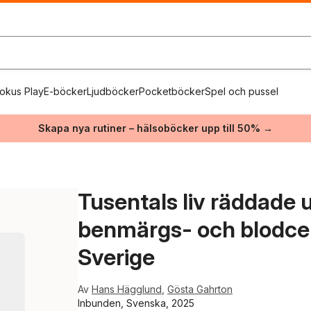
okus Play
E-böcker
Ljudböcker
Pocketböcker
Spel och pussel
Skapa nya rutiner – hälsoböcker upp till 50% →
Tusentals liv räddade 
benmärgs- och blodcell
Sverige
Av
Hans Hägglund
,
Gösta Gahrton
Inbunden, Svenska, 2025