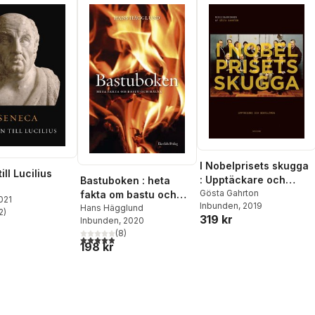
I Nobelprisets skugga
ill Lucilius
: Upptäckare och
Bastuboken : heta
bortglömda
Gösta Gahrton
fakta om bastu och
2021
Inbunden
, 2019
hälsa
Hans Hägglund
2
)
319 kr
stjärnor. Totalt antal röster:
Inbunden
, 2020
(
8
)
4,9
utav 5 stjärnor. Totalt antal röster:
198 kr