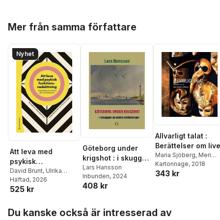
Hoppa över listan
Mer från samma författare
Nyhet
Allvarligt talat :
Berättelser om live
Göteborg under
Att leva med
Maria Sjöberg
,
Meri
krigshot : i skuggan
psykisk
Alarcón
Kartonnage
,
Henrik
, 2018
av andra
Lars Hansson
funktionsnedsättni
David Brunt
,
Ulrika
343 kr
Alexandersson
,
Matild
Inbunden
, 2024
världkriget
Bejerholm
Häftad
, 2026
,
Urban
ng - Livssituation
Amundsen Bergström
,
408 kr
525 kr
Markström
,
Lars
Elisabeth Arwill-
och effektiva vård-
Hansson
,
Elisabeth
Nordbladh
,
Anneli Blo
och stödinsatser
Hoppa över listan
Argentzell
,
Sofie
Martin Dackling
,
Izabe
Du kanske också är intresserad av
Bäärnhielm
,
Lena
A. Dahl
,
Daniel Ensted
,