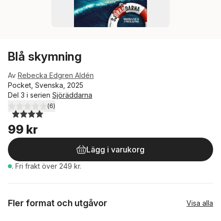
Blå skymning
Av
Rebecka Edgren Aldén
Pocket, Svenska, 2025
Del 3 i serien
Sjöräddarna
(
6
)
4,0
utav 5 stjärnor. Totalt antal röster:
99 kr
Lägg i varukorg
.
Fri frakt över 249 kr.
Fler format och utgåvor
Visa alla