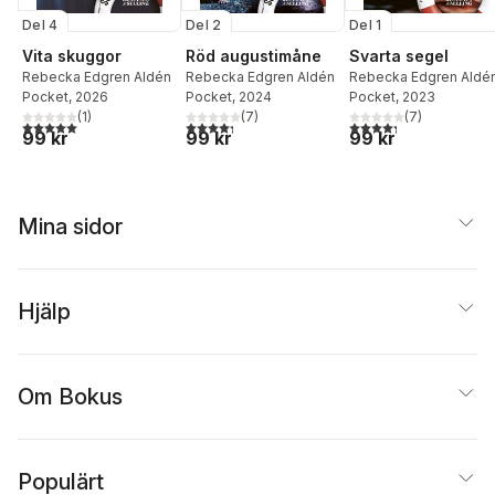
Del 4
Del 2
Del 1
Vita skuggor
Röd augustimåne
Svarta segel
Rebecka Edgren Aldén
Rebecka Edgren Aldén
Rebecka Edgren Aldé
Pocket
, 2026
Pocket
, 2024
Pocket
, 2023
(
1
)
(
7
)
(
7
)
5,0
utav 5 stjärnor. Totalt antal röster:
4,3
utav 5 stjärnor. Totalt antal röster:
4,3
utav 5 stjärnor. Tota
99 kr
99 kr
99 kr
Mina sidor
Hjälp
Om Bokus
Populärt