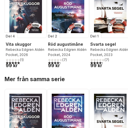
Del 4
Del 2
Del 1
Vita skuggor
Röd augustimåne
Svarta segel
Rebecka Edgren Aldén
Rebecka Edgren Aldén
Rebecka Edgren Aldé
Pocket
, 2026
Pocket
, 2024
Pocket
, 2023
(
1
)
(
7
)
(
7
)
5,0
utav 5 stjärnor. Totalt antal röster:
4,3
utav 5 stjärnor. Totalt antal röster:
4,3
utav 5 stjärnor. Tota
99 kr
99 kr
99 kr
Hoppa över listan
Mer från samma serie