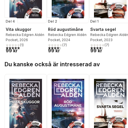
Del 4
Del 2
Del 1
Vita skuggor
Röd augustimåne
Svarta segel
Rebecka Edgren Aldén
Rebecka Edgren Aldén
Rebecka Edgren Aldé
Pocket
, 2026
Pocket
, 2024
Pocket
, 2023
(
1
)
(
7
)
(
7
)
5,0
utav 5 stjärnor. Totalt antal röster:
4,3
utav 5 stjärnor. Totalt antal röster:
4,3
utav 5 stjärnor. Tota
99 kr
99 kr
99 kr
Hoppa över listan
Du kanske också är intresserad av