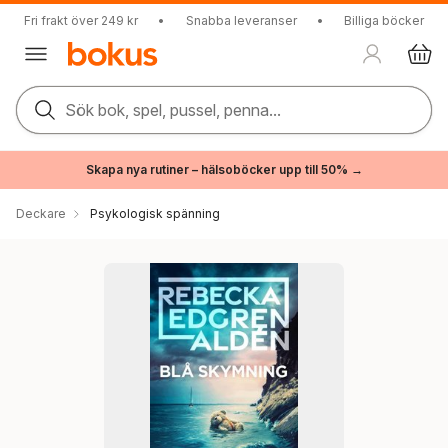
Fri frakt över 249 kr
•
Snabba leveranser
•
Billiga böcker
Sök bok, spel, pussel, penna...
Skapa nya rutiner – hälsoböcker upp till 50% →
Deckare
Psykologisk spänning