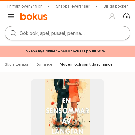
Fri frakt över 249 kr
•
Snabba leveranser
•
Billiga böcker
Sök bok, spel, pussel, penna...
Skapa nya rutiner – hälsoböcker upp till 50% →
Skönlitteratur
Romance
Modern och samtida romance