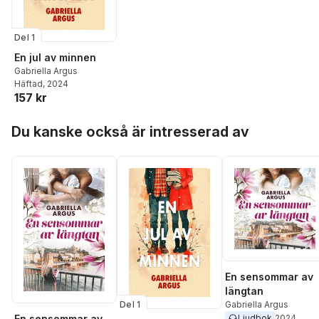
Del 1
En jul av minnen
Gabriella Argus
Häftad
, 2024
157 kr
Hoppa över listan
Du kanske också är intresserad av
En sensommar av
längtan
Del 1
Gabriella Argus
En sensommar av
Ljudbok
2024