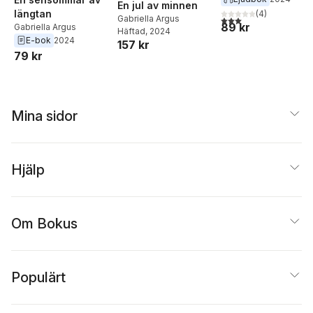
En jul av minnen
längtan
(
4
)
Gabriella Argus
3,0
utav 5 stjärnor. Tota
89 kr
Gabriella Argus
Häftad
, 2024
E-bok
2024
157 kr
79 kr
Mina sidor
Hjälp
Om Bokus
Populärt