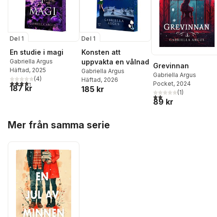
Del 1
Del 1
En studie i magi
Konsten att
Gabriella Argus
uppvakta en vålnad
Grevinnan
Häftad
, 2025
Gabriella Argus
Gabriella Argus
(
4
)
Häftad
, 2026
4,3
utav 5 stjärnor. Totalt antal röster:
Pocket
, 2024
187 kr
185 kr
(
1
)
2,0
utav 5 stjärnor. Tota
89 kr
Hoppa över listan
Mer från samma serie