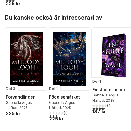
225 kr
Hoppa över listan
Du kanske också är intresserad av
Del 1
Del 3
Del 1
En studie i magi
Gabriella Argus
Förvandlingen
Födelsemärket
Häftad
, 2025
Gabriella Argus
Gabriella Argus
(
4
)
Häftad
, 2025
Häftad
, 2025
4,3
utav 5 stjärnor. Tota
187 kr
225 kr
(
1
)
3,0
utav 5 stjärnor. Totalt antal röster:
225 kr