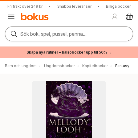
Fri frakt över 249 kr
•
Snabba leveranser
•
Billiga böcker
Sök bok, spel, pussel, penna...
Skapa nya rutiner – hälsoböcker upp till 50% →
Barn och ungdom
Ungdomsböcker
Kapitelböcker
Fantasy