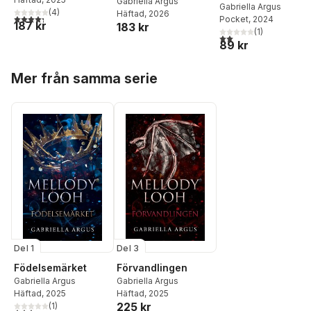
Gabriella Argus
Gabriella Argus
(
4
)
Häftad
, 2026
4,3
utav 5 stjärnor. Totalt antal röster:
Pocket
, 2024
187 kr
183 kr
(
1
)
2,0
utav 5 stjärnor. Tota
89 kr
Hoppa över listan
Mer från samma serie
Del 1
Del 3
Födelsemärket
Förvandlingen
Gabriella Argus
Gabriella Argus
Häftad
, 2025
Häftad
, 2025
225 kr
(
1
)
3,0
utav 5 stjärnor. Totalt antal röster: