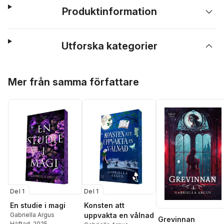
Produktinformation
Utforska kategorier
Hoppa över listan
Mer från samma författare
Del 1
Del 1
En studie i magi
Konsten att
Gabriella Argus
uppvakta en vålnad
Grevinnan
Häftad
, 2025