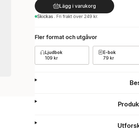
Lägg i varukorg
Skickas
.
Fri frakt över 249 kr.
Fler format och utgåvor
Ljudbok
E-bok
109 kr
79 kr
Be
Produk
Utfors