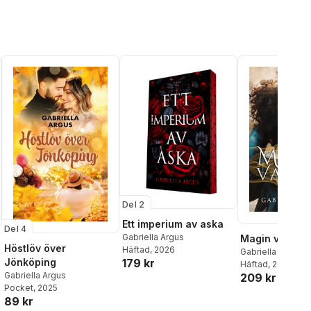
Del 2
Ett imperium av aska
Del 4
Gabriella Argus
Magin vaknar
Höstlöv över
Häftad
, 2026
Gabriella Argus
179 kr
Jönköping
Häftad
, 2026
Gabriella Argus
209 kr
Pocket
, 2025
89 kr