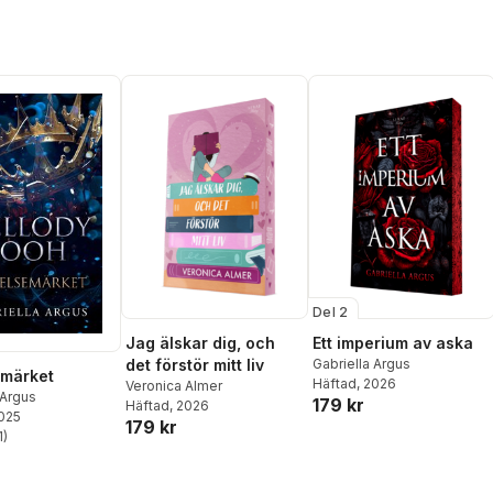
Del 2
Jag älskar dig, och
Ett imperium av aska
det förstör mitt liv
Gabriella Argus
emärket
Häftad
, 2026
Veronica Almer
 Argus
179 kr
Häftad
, 2026
2025
179 kr
1
)
stjärnor. Totalt antal röster: