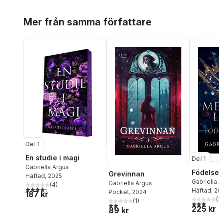
Hoppa över listan
Mer från samma författare
Del 1
En studie i magi
Del 1
Gabriella Argus
Födels
Grevinnan
Häftad
, 2025
Gabriella
Gabriella Argus
(
4
)
4,3
utav 5 stjärnor. Totalt antal röster:
Häftad
, 
Pocket
, 2024
187 kr
(
(
1
)
3,0
utav 5 
2,0
utav 5 stjärnor. Totalt antal röster:
225 kr
89 kr