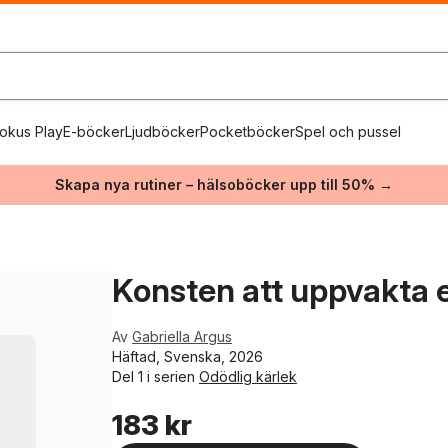
okus Play
E-böcker
Ljudböcker
Pocketböcker
Spel och pussel
Skapa nya rutiner – hälsoböcker upp till 50% →
Konsten att uppvakta 
Av
Gabriella Argus
Häftad, Svenska, 2026
Del 1 i serien
Odödlig kärlek
183 kr