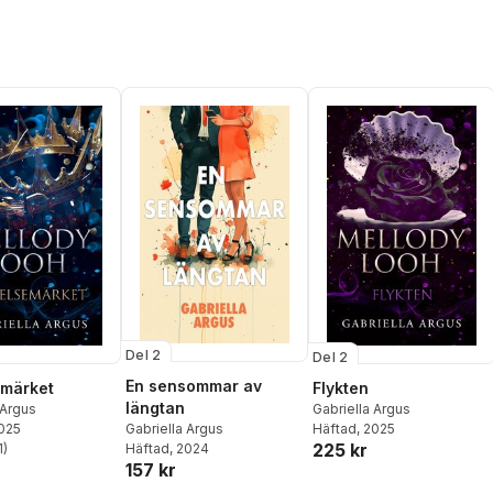
Del 2
Del 2
En sensommar av
emärket
Flykten
längtan
 Argus
Gabriella Argus
Gabriella Argus
2025
Häftad
, 2025
225 kr
Häftad
, 2024
1
)
stjärnor. Totalt antal röster:
157 kr