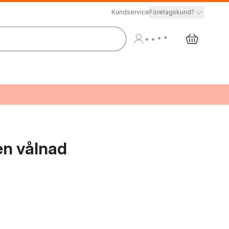
Kundservice
Företagskund?
en vålnad