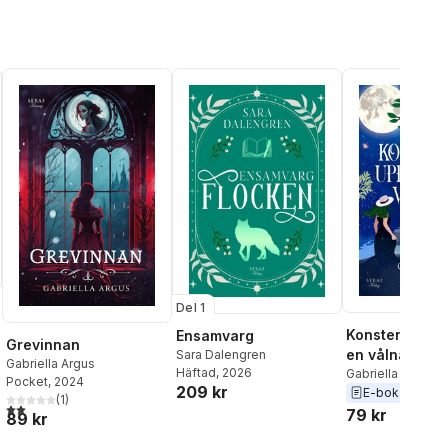
Del 1
Konsten att u
Ensamvarg
Grevinnan
en vålnad
Sara Dalengren
Gabriella Argus
Häftad
, 2026
Gabriella Argus
Pocket
, 2024
209 kr
E-bok
2026
(
1
)
2,0
utav 5 stjärnor. Totalt antal röster:
79 kr
89 kr