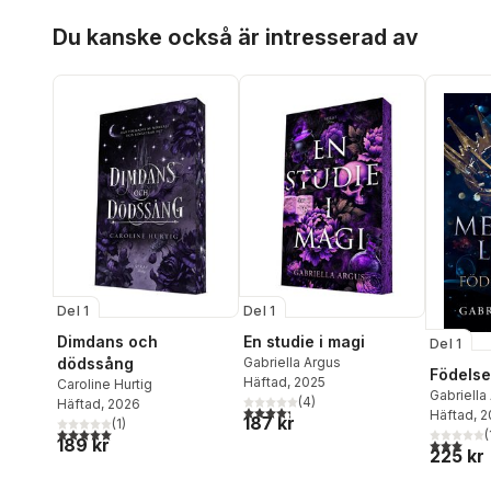
Hoppa över listan
Du kanske också är intresserad av
Del 1
Del 1
Dimdans och
En studie i magi
Del 1
dödssång
Gabriella Argus
Födels
Häftad
, 2025
Caroline Hurtig
Gabriella
(
4
)
Häftad
, 2026
4,3
utav 5 stjärnor. Totalt antal röster:
Häftad
, 
187 kr
(
1
)
5,0
utav 5 stjärnor. Totalt antal röster:
(
189 kr
3,0
utav 5 
225 kr