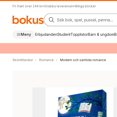
Fri frakt över 249 kr
•
Snabba leveranser
•
Billiga böcker
Sök bok, spel, pussel, penna...
Meny
Erbjudanden
Student
Topplistor
Barn & ungdom
B
Skönlitteratur
Romance
Modern och samtida romance