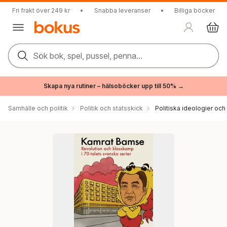
Fri frakt över 249 kr
•
Snabba leveranser
•
Billiga böcker
Sök bok, spel, pussel, penna...
Skapa nya rutiner – hälsoböcker upp till 50% →
Samhälle och politik
Politik och statsskick
Politiska ideologier och