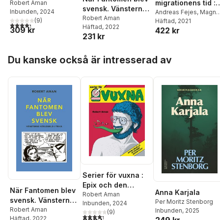
migrationens tid :
svenska
Robert Aman
svensk. Vänsterns
Inbunden
, 2024
viljor, organiserin
Andreas Fejes
,
Magnu
serierevolutionen
världsbild i trikå
Robert Aman
(
9
)
Dahlstedt
Häftad
, 2021
,
Robert
och villkor för
4,3
utav 5 stjärnor. Totalt antal röster:
Häftad
, 2022
309 kr
422 kr
Aman
,
Helena
inkludering
231 kr
Colliander
,
Sabine
Gruber
,
Ronny
Hoppa över listan
Högberg
,
Nedzad
Du kanske också är intresserad av
Mesic
,
Sofia Nordmar
Sofia Nyström
,
Maria
Rydell
Serier för vuxna :
Epix och den
När Fantomen blev
Anna Karjala
svenska
Robert Aman
svensk. Vänsterns
Per Moritz Stenborg
Inbunden
, 2024
serierevolutionen
världsbild i trikå
Robert Aman
Inbunden
, 2025
(
9
)
4,3
utav 5 stjärnor. Totalt antal röster:
Häftad
, 2022