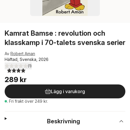
Kamrat Bamse : revolution och
klasskamp i 70-talets svenska serier
Av
Robert Aman
Häftad, Svenska, 2026
(
1
)
4,0
utav 5 stjärnor. Totalt antal röster:
289 kr
Lägg i varukorg
.
Fri frakt över 249 kr.
Beskrivning