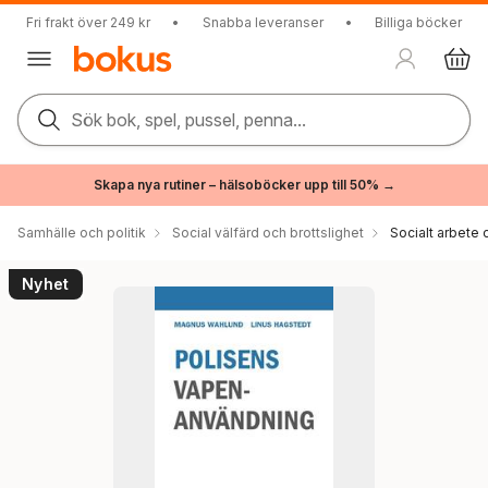
Fri frakt över 249 kr
•
Snabba leveranser
•
Billiga böcker
Sök bok, spel, pussel, penna...
Skapa nya rutiner – hälsoböcker upp till 50% →
Samhälle och politik
Social välfärd och brottslighet
Socialt arbete 
Nyhet