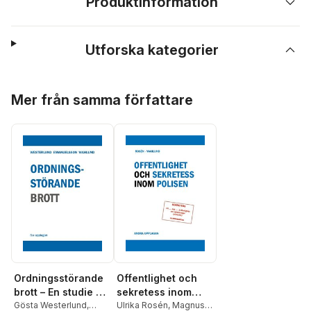
Produktinformation
Utforska kategorier
Hoppa över listan
Mer från samma författare
Ordningsstörande
Offentlighet och
brott – En studie av
sekretess inom
brottsbalken och
Gösta Westerlund
,
polisen
Ulrika Rosén
,
Magnus