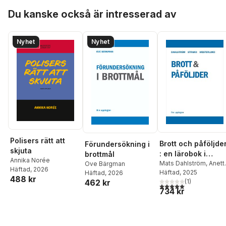
Hoppa över listan
Du kanske också är intresserad av
Nyhet
Nyhet
Polisers rätt att
Brott och påföljde
Förundersökning i
skjuta
: en lärobok i
brottmål
Annika Norée
straffrätt om
Mats Dahlström
,
Anett
Ove Bärgman
Häftad
, 2026
Strand
Häftad
,
, 2025
Gösta
Häftad
, 2026
Brottsbalken
488 kr
462 kr
Westerlund
(
1
)
5,0
utav 5 stjärnor. Tota
734 kr