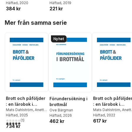
Maria Emanuelsson
Häftad
, 2020
,
Wahlund
Häftad
, 2019
annan lagstiftning,
384 kr
221 kr
Magnus Wahlund
särskilt polislagen
Hoppa över listan
Mer från samma serie
Nyhet
Brott och påföljder
Brott och påföljde
Förundersökning i
: en lärobok i
: en lärobok i
brottmål
straffrätt om
Mats Dahlström
,
Anette
straffrätt om
Mats Dahlström
,
Anett
Ove Bärgman
Strand
Häftad
,
, 2025
Gösta
Strand
Häftad
,
, 2022
Gösta
Häftad
, 2026
Brottsbalken
Brottsbalken
617 kr
462 kr
Westerlund
(
1
)
Westerlund
5,0
utav 5 stjärnor. Totalt antal röster:
734 kr