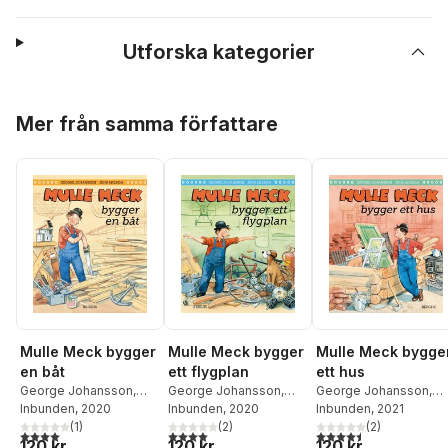
Utforska kategorier
Hoppa över listan
Mer från samma författare
Mulle Meck bygger
Mulle Meck bygger
Mulle Meck bygge
en båt
ett flygplan
ett hus
George Johansson
,
George Johansson
,
George Johansson
,
Jens Ahlbom
Inbunden
, 2020
Jens Ahlbom
Inbunden
, 2020
Jens Ahlbom
Inbunden
, 2021
(
1
)
(
2
)
(
2
)
4,0
utav 5 stjärnor. Totalt antal röster:
4,0
utav 5 stjärnor. Totalt antal röster:
4,5
utav 5 stjärnor. Tota
120 kr
120 kr
120 kr