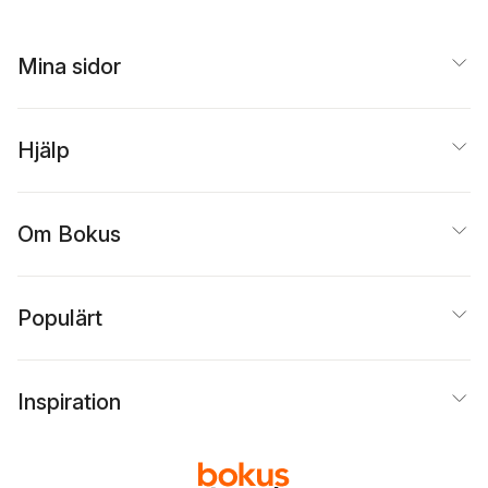
Rangström
,
Anna
Sandler
,
Erik Svetoft
Mina sidor
Hjälp
Om Bokus
Populärt
Inspiration