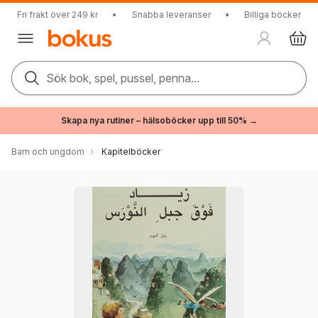
Fri frakt över 249 kr
•
Snabba leveranser
•
Billiga böcker
Sök bok, spel, pussel, penna...
Skapa nya rutiner – hälsoböcker upp till 50% →
Barn och ungdom
Kapitelböcker