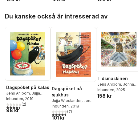
Hoppa över listan
Du kanske också är intresserad av
Tidsmaskinen
Jens Ahlbom
,
Jonna
Dagspöket på kalas
Dagspöket på
Björnstjerna
Inbunden
, 2025
,
Clara
Jens Ahlbom
,
Jujja
sjukhus
158 kr
Dackenberg
,
Ishtar
Wieslander
Inbunden
, 2019
Jujja Wieslander
,
Jens
Bäcklund Dakhil
,
Elin
(
2
)
Ahlbom
Inbunden
, 2018
Hägg
,
Alexander
4,5
utav 5 stjärnor. Totalt antal röster:
98 kr
(
7
)
Jansson
,
Amanda
4,6
utav 5 stjärnor. Totalt antal röster:
101 kr
Jonsson
,
Sven
Nordqvist
,
Filippo
Vanzo
,
Marcus Gunnar
Pettersson
,
Tuvalisa