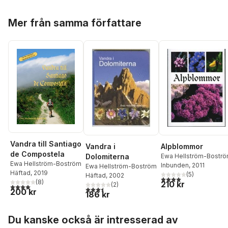
Hoppa över listan
Mer från samma författare
Vandra till Santiago
Vandra i
Alpblommor
de Compostela
Dolomiterna
Ewa Hellström-Bostr
Ewa Hellström-Boström
Inbunden
, 2011
Ewa Hellström-Boström
Häftad
, 2019
(
5
)
Häftad
, 2002
4,0
utav 5 stjärnor. Tota
(
8
)
210 kr
(
2
)
4,0
utav 5 stjärnor. Totalt antal röster:
3,5
utav 5 stjärnor. Totalt antal röster:
200 kr
186 kr
Hoppa över listan
Du kanske också är intresserad av