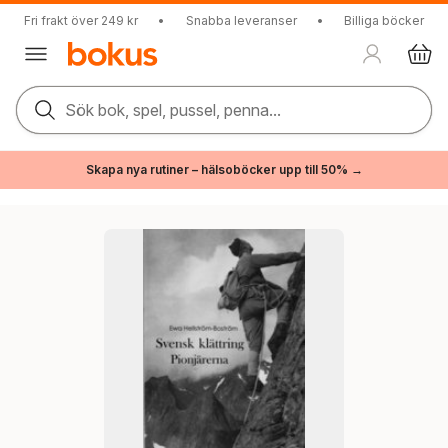
Fri frakt över 249 kr
•
Snabba leveranser
•
Billiga böcker
Sök bok, spel, pussel, penna...
Skapa nya rutiner – hälsoböcker upp till 50% →