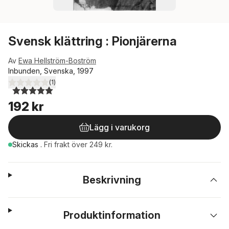
Svensk klättring : Pionjärerna
Av
Ewa Hellström-Boström
Inbunden, Svenska, 1997
(
1
)
5,0
utav 5 stjärnor. Totalt antal röster:
192 kr
Lägg i varukorg
Skickas
.
Fri frakt över 249 kr.
Beskrivning
Produktinformation