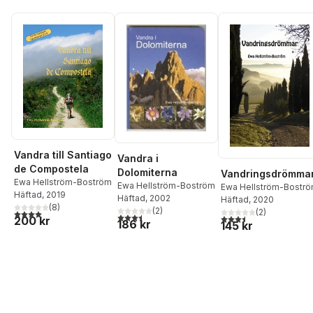
Vandra till Santiago
Vandra i
de Compostela
Dolomiterna
Vandringsdrömma
Ewa Hellström-Boström
Ewa Hellström-Boström
Ewa Hellström-Bostr
Häftad
, 2019
Häftad
, 2002
Häftad
, 2020
(
8
)
(
2
)
(
2
)
4,0
utav 5 stjärnor. Totalt antal röster:
3,5
utav 5 stjärnor. Totalt antal röster:
3,5
utav 5 stjärnor. Tota
200 kr
186 kr
145 kr