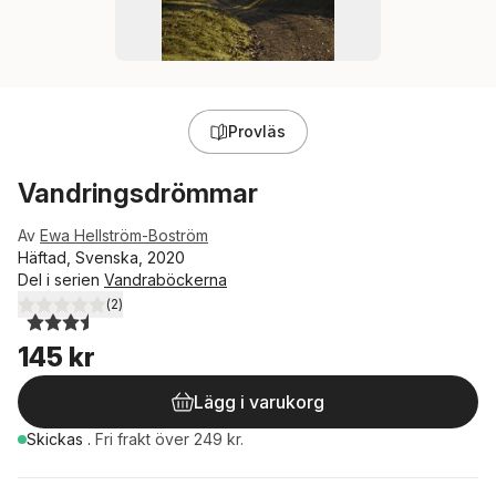
Provläs
Vandringsdrömmar
Av
Ewa Hellström-Boström
Häftad, Svenska, 2020
Del i serien
Vandraböckerna
(
2
)
3,5
utav 5 stjärnor. Totalt antal röster:
145 kr
Lägg i varukorg
Skickas
.
Fri frakt över 249 kr.