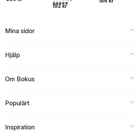
186 kr
5,0
utav 5 stjärnor. Totalt antal röster:
192 kr
Mina sidor
Hjälp
Om Bokus
Populärt
Inspiration