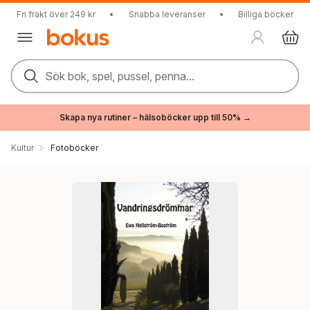
Fri frakt över 249 kr
•
Snabba leveranser
•
Billiga böcker
Sök bok, spel, pussel, penna...
Skapa nya rutiner – hälsoböcker upp till 50% →
Kultur
Fotoböcker