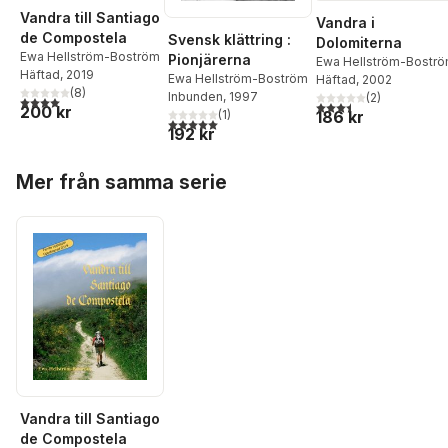
Vandra till Santiago
Vandra i
de Compostela
Svensk klättring :
Dolomiterna
Ewa Hellström-Boström
Pionjärerna
Ewa Hellström-Bostr
Häftad
, 2019
Ewa Hellström-Boström
Häftad
, 2002
(
8
)
Inbunden
, 1997
(
2
)
4,0
utav 5 stjärnor. Totalt antal röster:
3,5
utav 5 stjärnor. Tota
200 kr
(
1
)
186 kr
5,0
utav 5 stjärnor. Totalt antal röster:
192 kr
Hoppa över listan
Mer från samma serie
Vandra till Santiago
de Compostela