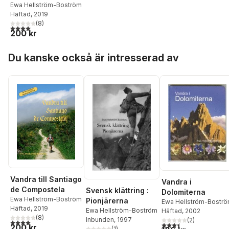
Ewa Hellström-Boström
Häftad
, 2019
(
8
)
4,0
utav 5 stjärnor. Totalt antal röster:
200 kr
Hoppa över listan
Du kanske också är intresserad av
Vandra till Santiago
Vandra i
de Compostela
Svensk klättring :
Dolomiterna
Ewa Hellström-Boström
Pionjärerna
Ewa Hellström-Bostr
Häftad
, 2019
Ewa Hellström-Boström
Häftad
, 2002
(
8
)
Inbunden
, 1997
(
2
)
4,0
utav 5 stjärnor. Totalt antal röster:
3,5
utav 5 stjärnor. Tota
200 kr
(
1
)