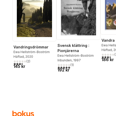
Vandra 
Ewa Hell
Svensk klättring :
Vandringsdrömmar
Häftad
, 
Pionjärerna
Ewa Hellström-Boström
(
Ewa Hellström-Boström
3,5
utav 5 
Häftad
, 2020
186 kr
Inbunden
, 1997
(
2
)
3,5
utav 5 stjärnor. Totalt antal röster:
(
1
)
145 kr
5,0
utav 5 stjärnor. Totalt antal röster:
192 kr