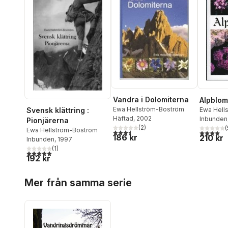
Vandra i Dolomiterna
Alpblo
Ewa Hellström-Boström
Svensk klättring :
Ewa Hell
Häftad
, 2002
Inbunden
Pionjärerna
(
2
)
(
Ewa Hellström-Boström
3,5
utav 5 stjärnor. Totalt antal röster:
4,0
utav 5 
186 kr
210 kr
Inbunden
, 1997
(
1
)
5,0
utav 5 stjärnor. Totalt antal röster:
192 kr
Hoppa över listan
Mer från samma serie