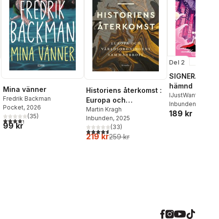
Del 2
SIGNERAD - K
hämnd
Mina vänner
Historiens återkomst :
IJustWantToBeC
Fredrik Backman
Europa och
Adolphson
Inbunden
, 2026
,
Emil
Pocket
, 2026
världsordningens
Martin Kragh
189 kr
Beer
,
Victor Beer
(
35
)
Inbunden
, 2025
sammanbrott
4,3
utav 5 stjärnor. Totalt antal röster:
99 kr
(
33
)
4,6
utav 5 stjärnor. Totalt antal röster:
219 kr
259 kr