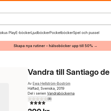
okus Play
E-böcker
Ljudböcker
Pocketböcker
Spel och pussel
Skapa nya rutiner – hälsoböcker upp till 50% →
Vandra till Santiago d
Av
Ewa Hellström-Boström
Häftad, Svenska, 2019
Del i serien
Vandraböckerna
(
8
)
4,0
utav 5 stjärnor. Totalt antal röster: