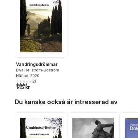
Vandringsdrömmar
Ewa Hellström-Boström
Häftad
, 2020
(
2
)
3,5
utav 5 stjärnor. Totalt antal röster:
145 kr
Hoppa över listan
Du kanske också är intresserad av