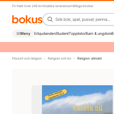
Fri frakt över 249 kr
•
Snabba leveranser
•
Billiga böcker
Sök bok, spel, pussel, penna...
Meny
Erbjudanden
Student
Topplistor
Barn & ungdom
B
Filosofi och religion
Religion och tro
Religion: allmänt