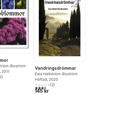
mmor
ström-Boström
Vandringsdrömmar
, 2011
Ewa Hellström-Boström
5
)
stjärnor. Totalt antal röster:
Häftad
, 2020
(
2
)
3,5
utav 5 stjärnor. Totalt antal röster:
145 kr