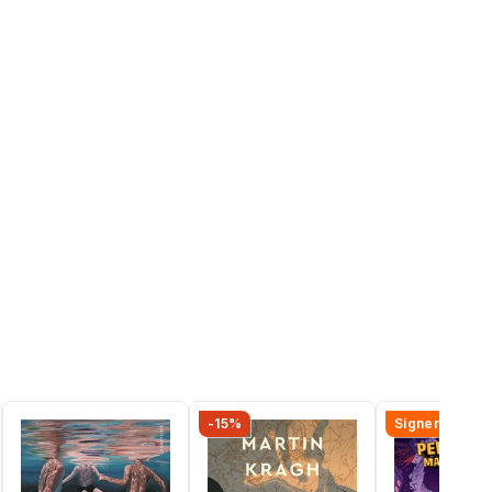
-15%
Signerad!