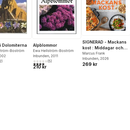
SIGNERAD - Mackans
i Dolomiterna
Alpblommor
kost : Middagar och
ström-Boström
Ewa Hellström-Boström
matlådor
Marcus Frank
2002
Inbunden
, 2011
Inbunden
, 2026
2
)
(
5
)
stjärnor. Totalt antal röster:
269 kr
4,0
utav 5 stjärnor. Totalt antal röster:
210 kr