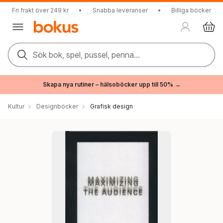
Fri frakt över 249 kr
•
Snabba leveranser
•
Billiga böcker
Sök bok, spel, pussel, penna...
Skapa nya rutiner – hälsoböcker upp till 50% →
Kultur
Designböcker
Grafisk design