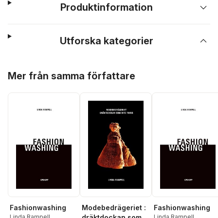
Produktinformation
Utforska kategorier
Hoppa över listan
Mer från samma författare
Fashionwashing
Modebedrägeriet :
Fashionwashing
Linda Rampell
dräktdockan som
Linda Rampell