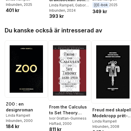
Inbunden
, 2025
E-bok
2025
inte finns
Linda Rampell
,
Gabor
401 kr
Palotai Design Gabor
Inbunden
, 2024
349 kr
393 kr
Palotai Publisher
Hoppa över listan
Du kanske också är intresserad av
ZOO : en
From the Calculus
Freud med skalpell
designroman
to Set Theory
Modekropp prêt-à
Linda Rampell
1630-1910
Ivor Grattan-Guinness
Inbunden
, 2000
suppôter Homo
Linda Rampell
Häftad
, 2000
184 kr
Inbunden
, 2008
Kapitalismus del II
811 kr