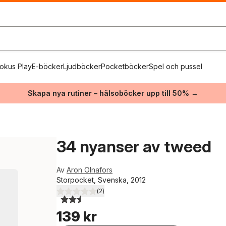
okus Play
E-böcker
Ljudböcker
Pocketböcker
Spel och pussel
Skapa nya rutiner – hälsoböcker upp till 50% →
34 nyanser av tweed
Av
Aron Olnafors
Storpocket, Svenska, 2012
(
2
)
2,5
utav 5 stjärnor. Totalt antal röster:
139 kr