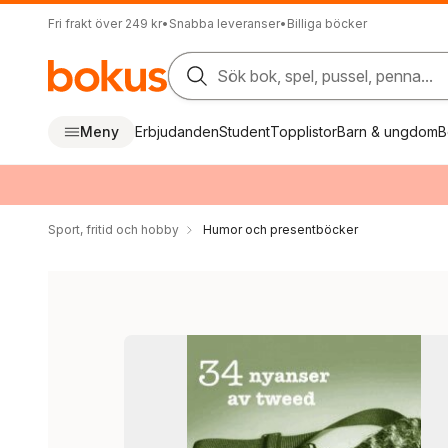
Fri frakt över 249 kr
•
Snabba leveranser
•
Billiga böcker
Sök bok, spel, pussel, penna...
Meny
Erbjudanden
Student
Topplistor
Barn & ungdom
B
Sport, fritid och hobby
Humor och presentböcker