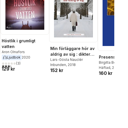
Höstlik i grumligt
vatten
Min förläggare hör av
Aron Olnafors
aldrig av sig : dikter
Presens
Ljudbok
2020
2015-2017
Lars-Gösta Nauclér
Birgitta Bergsten
(
3
)
Inbunden
, 2018
3,3
utav 5 stjärnor. Totalt antal röster:
Häftad
, 2017
129 kr
152 kr
160 kr
al röster: