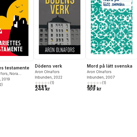
Dödens verk
Mord på lätt svenska
es testamente
Aron Olnafors
Aron Olnafors
afors
,
Nora
Inbunden
, 2022
Inbunden
, 2007
, 2019
(
1
)
(
1
)
2
)
4,0
utav 5 stjärnor. Totalt antal röster:
3,0
utav 5 stjärnor. Totalt ant
stjärnor. Totalt antal röster:
244 kr
169 kr