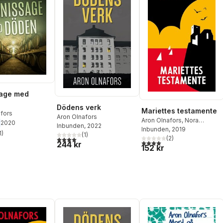
sage med
Dödens verk
Mariettes testamente
afors
Aron Olnafors
Aron Olnafors
,
Nora
2020
Inbunden
, 2022
Olnafors
Inbunden
, 2019
1
)
(
1
)
stjärnor. Totalt antal röster:
(
2
)
4,0
utav 5 stjärnor. Totalt antal röster:
4,0
utav 5 stjärnor. Totalt ant
244 kr
152 kr