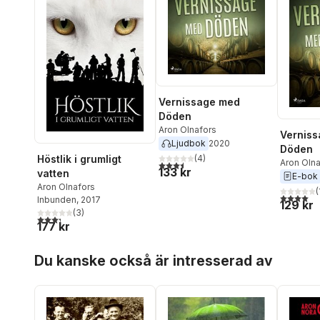
Vernissage med
Döden
Aron Olnafors
Vernis
Ljudbok
2020
Döden
Höstlik i grumligt
(
4
)
Aron Oln
3,5
utav 5 stjärnor. Totalt antal röster:
133 kr
vatten
E-bok
Aron Olnafors
(
4,0
utav 5 
Inbunden
, 2017
129 kr
(
3
)
3,3
utav 5 stjärnor. Totalt antal röster:
177 kr
Hoppa över listan
Du kanske också är intresserad av