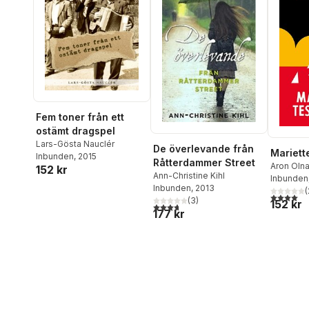
Fem toner från ett
ostämt dragspel
Lars-Gösta Nauclér
De överlevande från
Mariett
Inbunden
, 2015
Råtterdammer Street
Aron Oln
152 kr
Ann-Christine Kihl
Olnafors
Inbunden
Inbunden
, 2013
(
4,0
utav 5 
(
3
)
152 kr
3,7
utav 5 stjärnor. Totalt antal röster:
177 kr