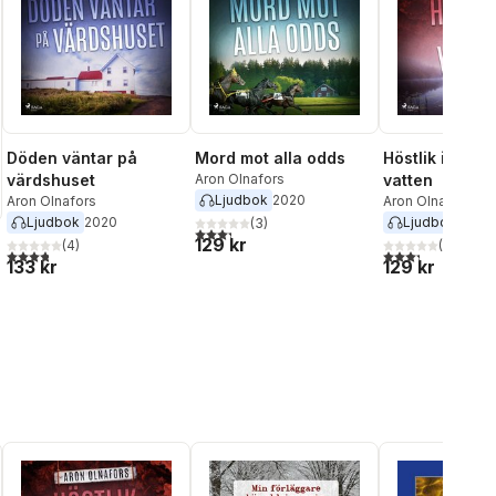
Döden väntar på
Mord mot alla odds
Höstlik i gruml
värdshuset
Aron Olnafors
vatten
Ljudbok
2020
Aron Olnafors
Aron Olnafors
Ljudbok
2020
Ljudbok
2020
(
3
)
3,3
utav 5 stjärnor. Totalt antal röster:
129 kr
(
4
)
(
3
)
3,8
utav 5 stjärnor. Totalt antal röster:
3,3
utav 5 stjärnor
133 kr
129 kr
al röster: