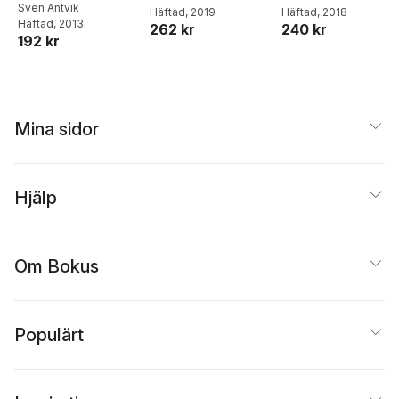
och
Sven Antvik
Häftad
, 2019
Häftad
, 2018
: en presentation
: a study on
Häftad
, 2013
vidareutveckling av
262 kr
240 kr
och ett
certification of
192 kr
Earned Value
examensarbete
project managers
by the Project
Management
Institute (PMI) and
the International
Mina sidor
Project
Management
Association (IPMA)
in Sweden 2002
Hjälp
Om Bokus
Populärt