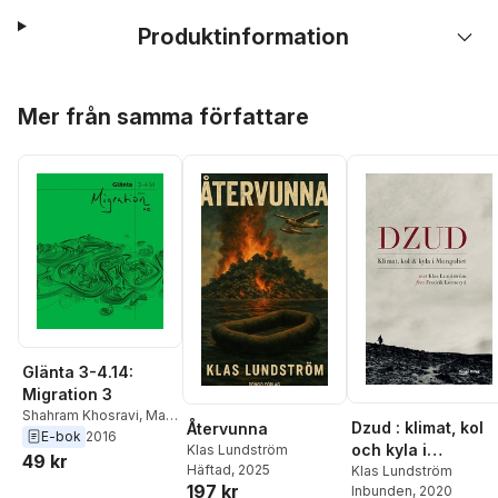
Produktinformation
Hoppa över listan
Mer från samma författare
Glänta 3-4.14:
Migration 3
Shahram Khosravi
,
Mara
Dzud : klimat, kol
Återvunna
Lee
,
Khashayar
E-bok
2016
och kyla i
Klas Lundström
Naderehvandi
,
Stefan
49 kr
Häftad
, 2025
Mongoliet
Klas Lundström
Jonsson
,
Alejandro
197 kr
Inbunden
, 2020
Leiva Wenger
,
Malin