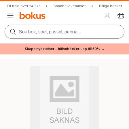
Fri frakt över 249 kr
•
Snabba leveranser
•
Billiga böcker
Sök bok, spel, pussel, penna...
Skapa nya rutiner – hälsoböcker upp till 50% →