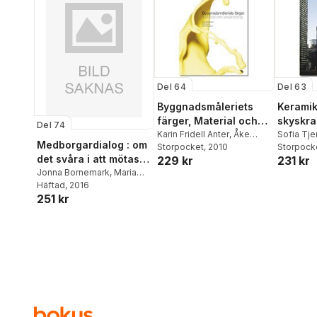
Del 64
Del 63
Byggnadsmåleriets
Kerami
färger, Material och
skyskra
Del 74
användning
Karin Fridell Anter
,
Åke
utveckl
Sofia Tje
Medborgardialog : om
Svedmyr
Storpocket
,
Henrik Wannfors
, 2010
Storpock
arkitekt
det svåra i att mötas -
229 kr
231 kr
USA
praktikers reflektioner
Jonna Bornemark
,
Maria
Borup
Häftad
,
, 2016
Kristina Sandberg
,
om ett av demokratins
251 kr
Sarah Degerhammar
,
Per-
viktigaste verktyg
Erik Kanström
,
Johannes
Wikman Franke
,
Ingela
Karlsson
,
Fredrik Drotte
,
Jonathan Metzeger