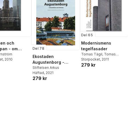
Del 65
ken och
Modernismens
Del 78
pan - om
tegelfasader
ingen av
rnström
Tomas Tägil
,
Tomas
Ekostaden
et
, 2010
Gustavsson
Storpocket
, 2011
,
Kristina
onisk keramik i
Augustenborg -
279 kr
Bergkvist
erfarenheter och
Stiftelsen Arkus
Häftad
, 2021
lärdomar
279 kr