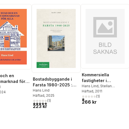
Kommersiella
 och en
Bostadsbyggande i
fastigheter i
marknad för
Farsta 1980-2025 :
samhällsbyggandet
Hans Lind
,
Stellan
bearbetade
d
förortsplanering i
Hans Lind
Lundström
Häftad
, 2011
2024
 och artiklar
Häftad
, 2025
förändring
(
1
)
1,0
utav 5 stjärnor. Totalt anta
(
1
)
266 kr
5,0
utav 5 stjärnor. Totalt antal röster:
223 kr