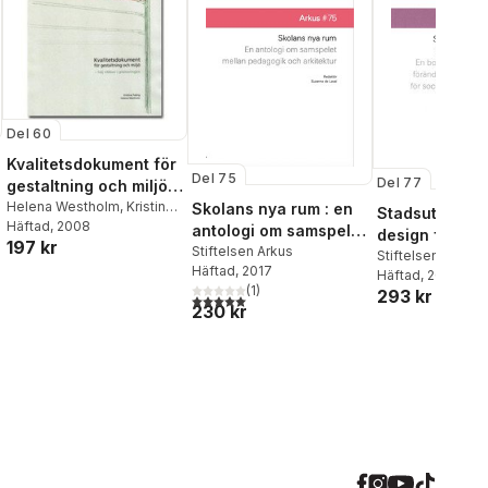
Del 60
Kvalitetsdokument för
Del 75
Del 77
gestaltning och miljö :
höj ribban i
Helena Westholm
,
Kristina
Skolans nya rum : en
Stadsutveckli
Tidäng
Häftad
, 2008
planeringen
antologi om samspelet
design för mot
197 kr
mellan pedagogik och
Stiftelsen Arkus
önskemål
Stiftelsen Arkus
Häftad
, 2017
arkitektur
Häftad
, 2019
(
1
)
293 kr
5,0
utav 5 stjärnor. Totalt antal röster:
230 kr