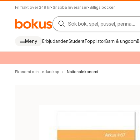
Fri frakt över 249 kr
•
Snabba leveranser
•
Billiga böcker
Sök bok, spel, pussel, penna...
Meny
Erbjudanden
Student
Topplistor
Barn & ungdom
B
Ekonomi och Ledarskap
Nationalekonomi