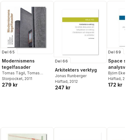
Ulf Söderström
,
David
Vestin
,
Arvid Wallgren
,
Pehr
Wissén
Del 65
Del 69
Modernismens
Space syntax :
Del 66
tegelfasader
analysverktyg
Arkitekters verktyg
Tomas Tägil
,
Tomas
planering och
Björn Ekelund
,
Da
Jonas Runberger
Gustavsson
Storpocket
, 2011
,
Kristina
Häftad
, 2012
utvärdering a
Häftad
, 2012
279 kr
172 kr
Bergkvist
miljö
247 kr