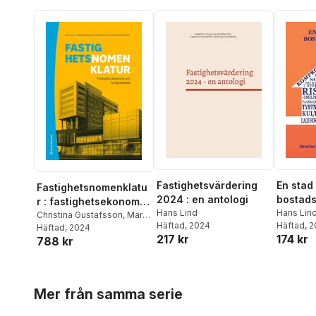
Fastighetsvärdering
En stad
Fastighetsnomenklatu
2024 : en antologi
bostads
r : fastighetsekonomi
Hans Lind
alla : 
Hans Lin
och fastighetsrätt
Christina Gustafsson
,
Marc
Häftad
, 2024
Häftad
, 
krönikor
Landeman
Häftad
, 2024
,
Peter Palm
,
217 kr
174 kr
788 kr
Anders Ahlberg
,
Ingemar
Bengtsson
,
Jan Berghöök
,
Jonny Flodin
,
Per Henning
Grauers
,
Nicklas Hansen
,
Hoppa över listan
Mer från samma serie
Cecilia Hermansson
,
Lovisa Högberg
,
Tomas