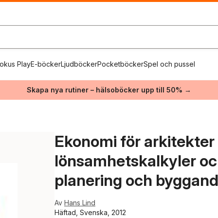
okus Play
E-böcker
Ljudböcker
Pocketböcker
Spel och pussel
Skapa nya rutiner – hälsoböcker upp till 50% →
Ekonomi för arkitekter -
lönsamhetskalkyler och
planering och byggan
Av
Hans Lind
Häftad, Svenska, 2012