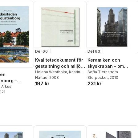
Del 60
Del 63
Kvalitetsdokument för
Keramiken och
gestaltning och miljö :
skyskrapan - om
höj ribban i
Helena Westholm
,
Kristina
utvecklingen av
Sofia Tjernström
den
Tidäng
Häftad
, 2008
Storpocket
, 2010
planeringen
arkitektonisk keramik i
nborg -
197 kr
231 kr
USA
heter och
n Arkus
2021
r