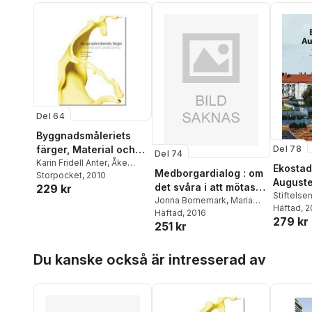
Ingemarsson
,
Thomas
Kalbro
,
Johan Larsson
,
Jon
Lekander
,
Hans Lind
,
Eidar
Lindgren
,
Stellan
Lundström
,
Bo Nordlund
,
Johan Nyström
,
Erik
Persson
,
Göran Råckle
,
Bo
Söderberg
,
Per Sörbom
,
Lars Tegelberg
,
Tomas
Vesterlin
,
Agnieszka
Del 64
Zalejska Jonsson
Byggnadsmåleriets
Del 78
färger, Material och
Del 74
användning
Karin Fridell Anter
,
Åke
Ekosta
Medborgardialog : om
Svedmyr
Storpocket
,
Henrik Wannfors
, 2010
Auguste
det svåra i att mötas -
229 kr
erfaren
Stiftelse
praktikers reflektioner
Jonna Bornemark
,
Maria
Häftad
, 
lärdoma
Borup
Häftad
,
, 2016
Kristina Sandberg
,
om ett av demokratins
279 kr
251 kr
Sarah Degerhammar
,
Per-
viktigaste verktyg
Erik Kanström
,
Johannes
Hoppa över listan
Wikman Franke
,
Ingela
Du kanske också är intresserad av
Karlsson
,
Fredrik Drotte
,
Jonathan Metzeger