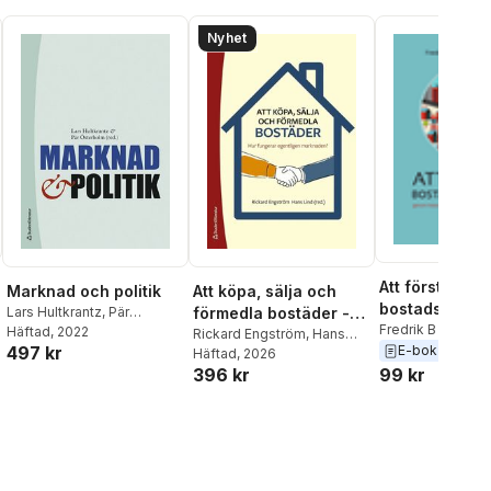
Nyhet
Att förstå
Marknad och politik
Att köpa, sälja och
bostadsmark
Lars Hultkrantz
,
Pär
förmedla bostäder -
Fredrik B Nilsson
Österholm
Häftad
, 2022
,
Lena
Hur fungerar
Rickard Engström
,
Hans
Lind
497 kr
E-bok
Andersson-Skog
,
Mats
Lind
Häftad
,
Sylwia Lindqvist
, 2026
,
egentligen
Bergman
,
Björn Carlén
,
396 kr
99 kr
Peter Palm
,
Birgitta
l röster:
marknaden?
Anders Forslund
,
Göran
Vitestam
,
Mats
Hjelm
,
Maria Vredin
,
Henrik
Wilhelmsson
Jordahl
,
Hans Lind
,
Magnus
Lindmark
,
Katarina
Nordblom
,
Bo Sandelin
,
Oskar Nordström Skans
,