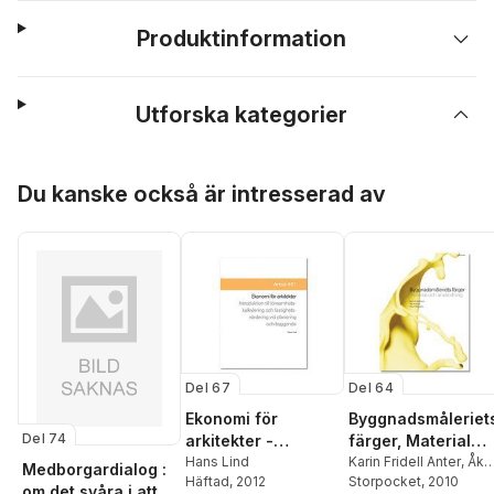
Produktinformation
Utforska kategorier
Hoppa över listan
Du kanske också är intresserad av
Del 67
Del 64
Ekonomi för
Byggnadsmåleriet
Del 74
arkitekter -
färger, Material
Introduktion till
Hans Lind
och användning
Karin Fridell Anter
,
Åke
Medborgardialog :
Häftad
, 2012
Svedmyr
Storpocket
,
Henrik
, 2010
lönsamhetskalkyler
om det svåra i att