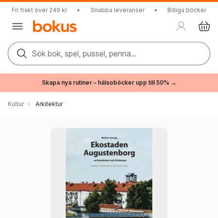
Fri frakt över 249 kr
•
Snabba leveranser
•
Billiga böcker
Sök bok, spel, pussel, penna...
Skapa nya rutiner – hälsoböcker upp till 50% →
Kultur
Arkitektur