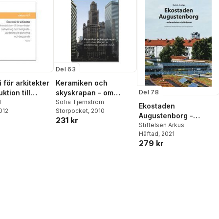
Del 63
 för arkitekter
Keramiken och
Del 78
ktion till
skyskrapan - om
etskalkyler
d
utvecklingen av
Sofia Tjernström
Ekostaden
2012
Storpocket
, 2010
arkitektonisk keramik i
Augustenborg -
231 kr
etsutvärdering
USA
erfarenheter och
Stiftelsen Arkus
nering och
Häftad
, 2021
lärdomar
de
279 kr