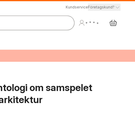
Kundservice
Företagskund?
antologi om samspelet
arkitektur