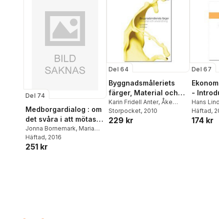
Del 64
Del 67
Byggnadsmåleriets
Ekonomi
färger, Material och
- Introdu
Del 74
användning
Karin Fridell Anter
,
Åke
lönsamh
Hans Lin
Medborgardialog : om
Svedmyr
Storpocket
,
Henrik Wannfors
, 2010
Häftad
, 
och
det svåra i att mötas -
229 kr
174 kr
fastigh
praktikers reflektioner
Jonna Bornemark
,
Maria
vid pla
Borup
Häftad
,
, 2016
Kristina Sandberg
,
om ett av demokratins
byggan
251 kr
Sarah Degerhammar
,
Per-
viktigaste verktyg
Erik Kanström
,
Johannes
Wikman Franke
,
Ingela
Karlsson
,
Fredrik Drotte
,
Jonathan Metzeger