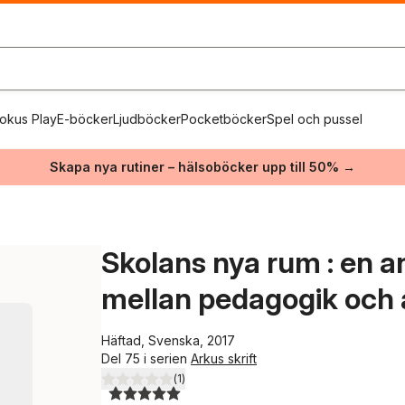
okus Play
E-böcker
Ljudböcker
Pocketböcker
Spel och pussel
Skapa nya rutiner – hälsoböcker upp till 50% →
Skolans nya rum : en 
mellan pedagogik och 
Häftad, Svenska, 2017
Del 75 i serien
Arkus skrift
(
1
)
5,0
utav 5 stjärnor. Totalt antal röster: