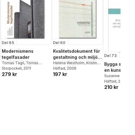
Del 65
Del 60
Modernismens
Kvalitetsdokument för
Del 73
tegelfasader
gestaltning och miljö :
Tomas Tägil
,
Tomas
höj ribban i
Helena Westholm
,
Kristina
Bygga stad för
Gustavsson
Storpocket
, 2011
,
Kristina
Tidäng
Häftad
, 2008
planeringen
en kunskapsöv
279 kr
197 kr
Bergkvist
om barn och
Suzanne de Lava
Häftad
, 2015
ungdomar, tät
210 kr
stadsmljöer o
metoder för
delaktighet o
barnkonsekve
s