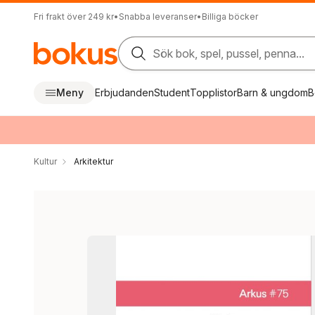
Fri frakt över 249 kr
•
Snabba leveranser
•
Billiga böcker
Sök bok, spel, pussel, penna...
Meny
Erbjudanden
Student
Topplistor
Barn & ungdom
B
Kultur
Arkitektur