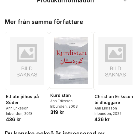
Produktinformation
Hoppa över listan
Mer från samma författare
Kurdistan
Ett ateljéhus på
Christian Eriksson
Ann Eriksson
Söder
bildhuggare
Inbunden
, 2003
Ann Eriksson
Ann Eriksson
319 kr
Inbunden
, 2018
Inbunden
, 2022
436 kr
436 kr
Hoppa över listan
Du kanske också är intresserad av