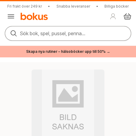
Fri frakt över 249 kr
•
Snabba leveranser
•
Billiga böcker
Sök bok, spel, pussel, penna...
Skapa nya rutiner – hälsoböcker upp till 50% →