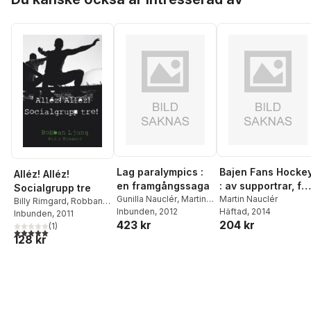
Lag paralympics :
Bajen Fans Hocke
Alléz! Alléz!
en framgångssaga
: av supportrar, fö
Socialgrupp tre
Gunilla Nauclér
,
Martin
supportrar
Martin Nauclér
Billy Rimgard
,
Robban
Nauclér
Inbunden
, 2012
Häftad
, 2014
Ljung
Inbunden
, 2011
423 kr
204 kr
(
1
)
5,0
utav 5 stjärnor. Totalt antal röster:
128 kr