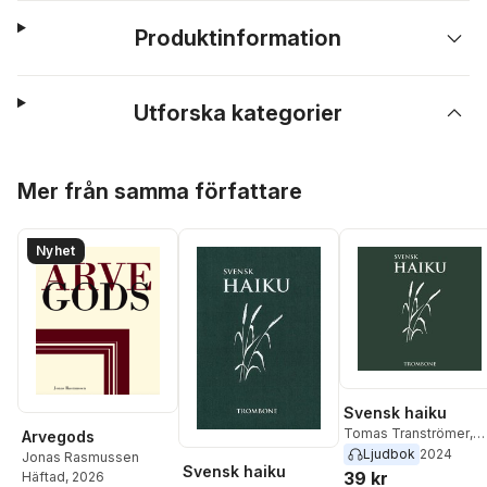
Produktinformation
Utforska kategorier
Hoppa över listan
Mer från samma författare
Nyhet
Svensk haiku
Tomas Tranströmer
,
Arvegods
Jonas Rasmussen
,
Sa
Ljudbok
2024
Jonas Rasmussen
Svensk haiku
Olsson
,
Magnus Fridh
,
39 kr
Häftad
, 2026