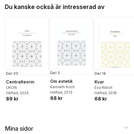
Magnus Ringgren
,
Hoppa över listan
Schiöler
,
Fredrika
Du kanske också är intresserad av
Daniel Gahnertz
,
Håkan
Spindler
,
John
Becker
,
Hans Boij
,
Sture
Swedenmark
Allén
,
Mikael Dolfe
,
Jan
Dunhall
,
KAL de
Gautaborg
,
Anders
Goliger
,
Krister
Gustavsson
,
Susanne
Halvardsson
,
Marianne
Humble Nilsson
,
Kjell
Landås
,
Göran
Malmqvist
,
Sanne
Nilsson Lindberg
,
Christel Palmqvist
,
Per
Del 3
Del 30
Del 19
Rydberg
,
Ingrid Skarp
,
Om estetik
Centralteorin
Kvar
Stefan Särnefält
,
Johan
Kenneth Koch
UKON
Eva Ribich
Tilli
,
Dusan Vidakovic
Häftad
, 2013
Häftad
, 2024
Häftad
, 2018
68 kr
89 kr
68 kr
Mina sidor