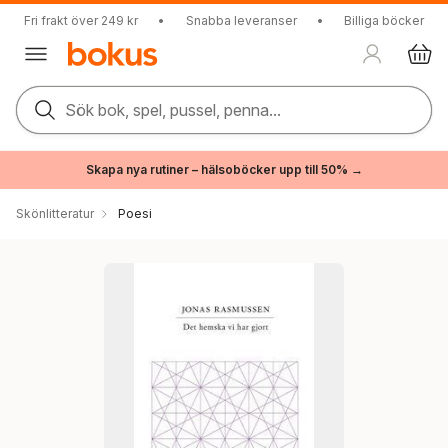
Fri frakt över 249 kr
•
Snabba leveranser
•
Billiga böcker
Sök bok, spel, pussel, penna...
Skapa nya rutiner – hälsoböcker upp till 50% →
Skönlitteratur
Poesi