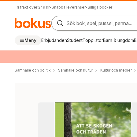
Fri frakt över 249 kr
•
Snabba leveranser
•
Billiga böcker
Sök bok, spel, pussel, penna...
Meny
Erbjudanden
Student
Topplistor
Barn & ungdom
B
Samhälle och politik
Samhälle och kultur
Kultur och medier