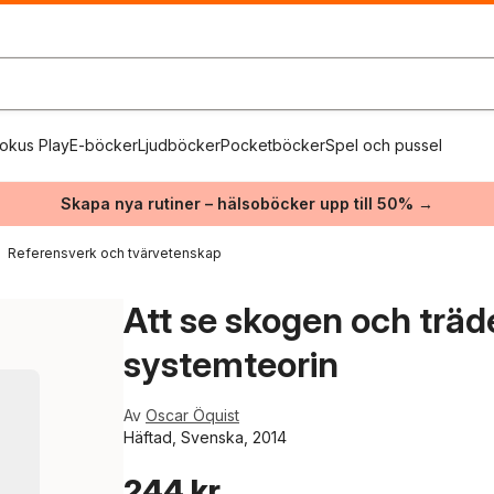
okus Play
E-böcker
Ljudböcker
Pocketböcker
Spel och pussel
Skapa nya rutiner – hälsoböcker upp till 50% →
Referensverk och tvärvetenskap
Att se skogen och träden
systemteorin
Av
Oscar Öquist
Häftad, Svenska, 2014
244 kr