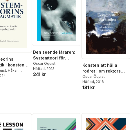
Den seende läraren:
Systemteori för
eorins
skolbruk
Oscar Öquist
ik : konsten
Konsten att hålla i
Häftad
, 2013
dla på goda
uist
,
Håkan
rodret : om rektors
241 kr
on
2024
r
och andra ledares roll
Oscar Öquist
Häftad
, 2016
och arbete
181 kr