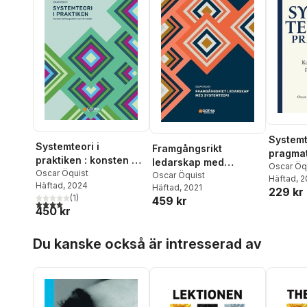
Systemt
Systemteori i
Framgångsrikt
pragmat
praktiken : konsten att
ledarskap med
att han
Oscar Öq
lösa problem och nå
Oscar Öquist
systemteori
Oscar Öquist
Johanss
Häftad
, 
grunde
Häftad
, 2024
resultat
Häftad
, 2021
229 kr
(
1
)
459 kr
4,0
utav 5 stjärnor. Totalt antal röster:
450 kr
Hoppa över listan
Du kanske också är intresserad av