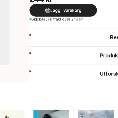
Lägg i varukorg
Skickas
.
Fri frakt över 249 kr.
Be
Produk
Utfors