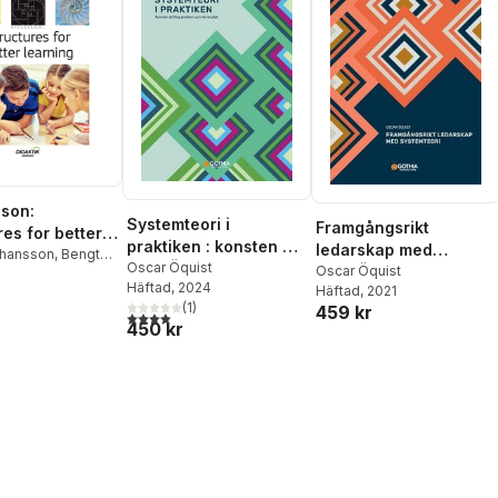
son:
Systemteori i
Framgångsrikt
res for better
praktiken : konsten att
ledarskap med
g
hansson
,
Bengt
lösa problem och nå
Oscar Öquist
systemteori
Oscar Öquist
n
Häftad
, 2024
resultat
Häftad
, 2021
(
1
)
459 kr
4,0
utav 5 stjärnor. Totalt antal röster:
450 kr