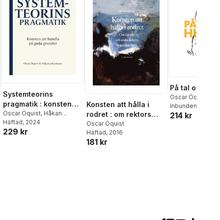
På tal om hun
Systemteorins
Oscar Öquist
pragmatik : konsten
Konsten att hålla i
Inbunden
, 2018
att handla på goda
Oscar Öquist
,
Håkan
rodret : om rektors
214 kr
Johansson
Häftad
, 2024
grunder
och andra ledares roll
Oscar Öquist
229 kr
Häftad
, 2016
och arbete
181 kr