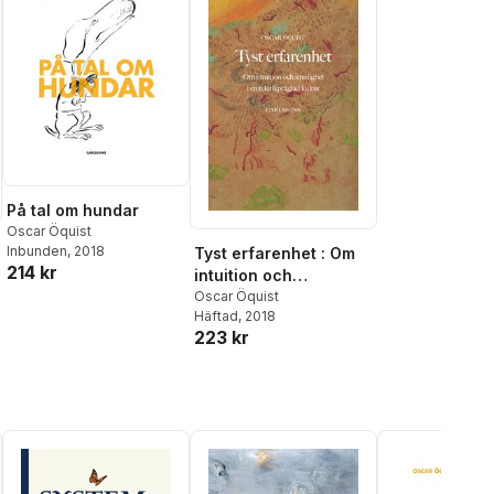
På tal om hundar
Oscar Öquist
Inbunden
, 2018
Tyst erfarenhet : Om
214 kr
intuition och
sinnlighet i en
Oscar Öquist
Häftad
, 2018
teknikpräglad kultur
223 kr