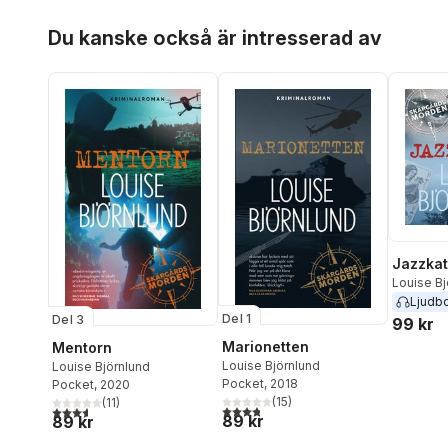
Hoppa över listan
Du kanske också är intresserad av
Jazzkat
Louise Bj
Ljudb
Del 1
Del 3
99 kr
Marionetten
Mentorn
Louise Björnlund
Louise Björnlund
Pocket
, 2018
Pocket
, 2020
(
15
)
(
11
)
3,8
utav 5 stjärnor. Totalt antal röster:
3,6
utav 5 stjärnor. Totalt antal röster:
89 kr
89 kr