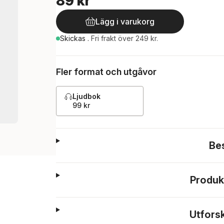
89 kr
Lägg i varukorg
Skickas
.
Fri frakt över 249 kr.
Fler format och utgåvor
Ljudbok
99 kr
Be
Produk
Utfors