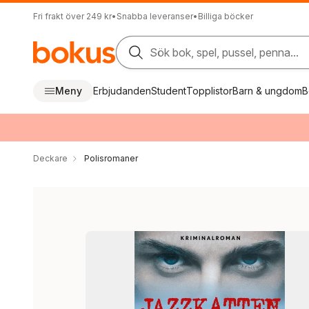
Fri frakt över 249 kr
•
Snabba leveranser
•
Billiga böcker
Sök bok, spel, pussel, penna...
Meny
Erbjudanden
Student
Topplistor
Barn & ungdom
B
Deckare
Polisromaner