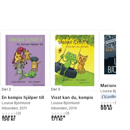
Marionetten
Del 2
Del 5
Louise Björnlund
Ljudbok
2024
En kompis hjälper till
Visst kan du, kompis
(
20
)
Louise Björnlund
Louise Björnlund
3,8
utav 5 stjärnor
99 kr
Inbunden
, 2011
Inbunden
, 2014
(
3
)
(
1
)
4,7
utav 5 stjärnor. Totalt antal röster:
5,0
utav 5 stjärnor. Totalt antal röster:
156 kr
171 kr
al röster: