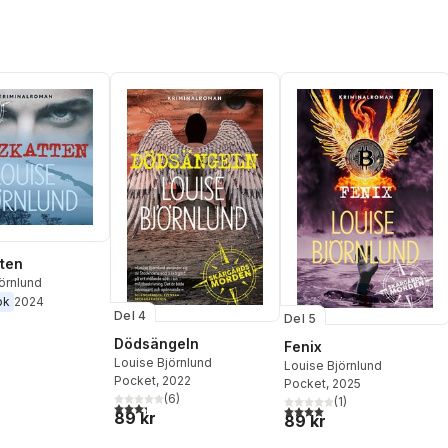
ten
örnlund
ok
2024
Del 4
Del 5
Dödsängeln
Fenix
Louise Björnlund
Louise Björnlund
Pocket
, 2022
Pocket
, 2025
(
6
)
(
1
)
3,3
utav 5 stjärnor. Totalt antal röster:
4,0
utav 5 stjärnor. Totalt ant
89 kr
89 kr