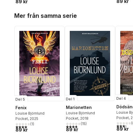
89 kr
89 kr
Hoppa över listan
Mer från samma serie
Del 4
Del 1
Del 5
Dödsän
Marionetten
Fenix
Louise Bj
Louise Björnlund
Louise Björnlund
Pocket
, 
Pocket
, 2018
Pocket
, 2025
(
(
15
)
(
1
)
3,3
utav 5 
3,8
utav 5 stjärnor. Totalt antal röster:
4,0
utav 5 stjärnor. Totalt antal röster:
89 kr
89 kr
89 kr