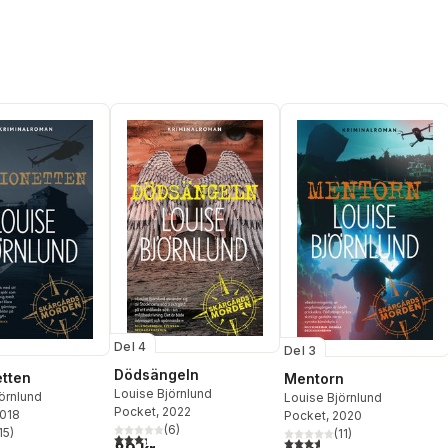
Del 4
Del 3
Dödsängeln
tten
Mentorn
Louise Björnlund
örnlund
Louise Björnlund
Pocket
, 2022
2018
Pocket
, 2020
(
6
)
15
)
(
11
)
3,3
utav 5 stjärnor. Totalt antal röster:
stjärnor. Totalt antal röster:
3,6
utav 5 stjärnor. Totalt ant