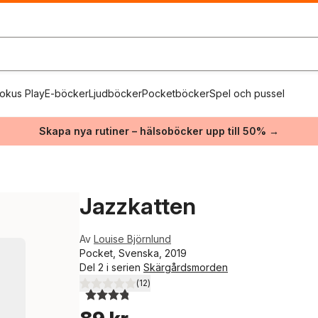
okus Play
E-böcker
Ljudböcker
Pocketböcker
Spel och pussel
Skapa nya rutiner – hälsoböcker upp till 50% →
Jazzkatten
Av
Louise Björnlund
Pocket, Svenska, 2019
Del 2 i serien
Skärgårdsmorden
(
12
)
3,8
utav 5 stjärnor. Totalt antal röster: