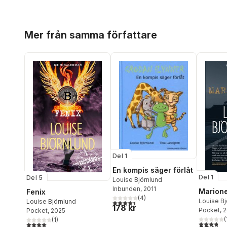
Hoppa över listan
Mer från samma författare
Del 1
En kompis säger förlåt
Del 1
Del 5
Louise Björnlund
Inbunden
, 2011
Marione
Fenix
(
4
)
Louise Bj
Louise Björnlund
4,5
utav 5 stjärnor. Totalt antal röster:
178 kr
Pocket
, 
Pocket
, 2025
(
(
1
)
3,8
utav 5 
4,0
utav 5 stjärnor. Totalt antal röster: