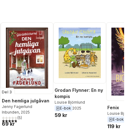
Grodan Flynner: En ny
Del 3
kompis
Den hemliga julgåvan
Louise Björnlund
Jenny Fagerlund
Fenix
E-bok
2025
Inbunden
, 2025
Louise Björnlund
59 kr
(
5
)
E-bok
2025
4,8
utav 5 stjärnor. Totalt antal röster:
69 kr
119 kr
al röster: