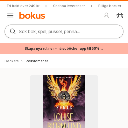
Fri frakt över 249 kr
•
Snabba leveranser
•
Billiga böcker
Sök bok, spel, pussel, penna...
Skapa nya rutiner – hälsoböcker upp till 50% →
Deckare
Polisromaner