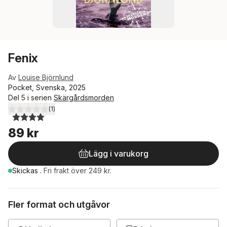
Fenix
Av
Louise Björnlund
Pocket, Svenska, 2025
Del 5 i serien
Skärgårdsmorden
(
1
)
4,0
utav 5 stjärnor. Totalt antal röster:
89 kr
Lägg i varukorg
Skickas
.
Fri frakt över 249 kr.
Fler format och utgåvor