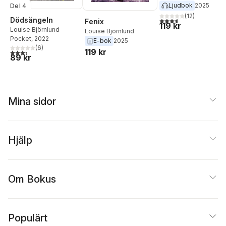
Ljudbok
2025
Del 4
(
12
)
Dödsängeln
3,6
utav 5 stjärnor. Tota
Fenix
119 kr
Louise Björnlund
Louise Björnlund
Pocket
, 2022
E-bok
2025
(
6
)
119 kr
3,3
utav 5 stjärnor. Totalt antal röster:
89 kr
Mina sidor
Hjälp
Om Bokus
Populärt