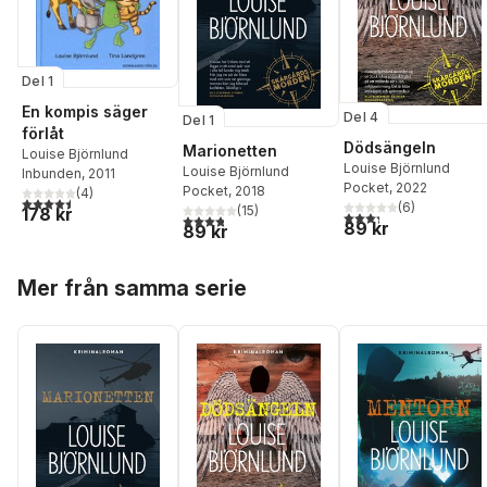
Del 1
En kompis säger
Del 4
Del 1
förlåt
Dödsängeln
Marionetten
Louise Björnlund
Louise Björnlund
Louise Björnlund
Inbunden
, 2011
Pocket
, 2022
Pocket
, 2018
(
4
)
4,5
utav 5 stjärnor. Totalt antal röster:
(
6
)
(
15
)
178 kr
3,3
utav 5 stjärnor. Tota
3,8
utav 5 stjärnor. Totalt antal röster:
89 kr
89 kr
Hoppa över listan
Mer från samma serie