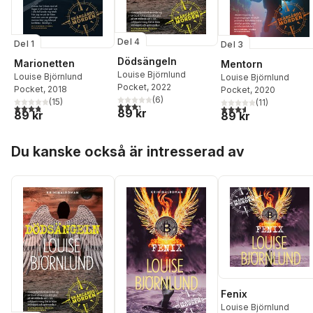
Del 4
Del 1
Del 3
Dödsängeln
Marionetten
Mentorn
Louise Björnlund
Louise Björnlund
Louise Björnlund
Pocket
, 2022
Pocket
, 2018
Pocket
, 2020
(
6
)
(
15
)
(
11
)
3,3
utav 5 stjärnor. Totalt antal röster:
3,8
utav 5 stjärnor. Totalt antal röster:
3,6
utav 5 stjärnor. Tota
89 kr
89 kr
89 kr
Hoppa över listan
Du kanske också är intresserad av
Fenix
Louise Björnlund