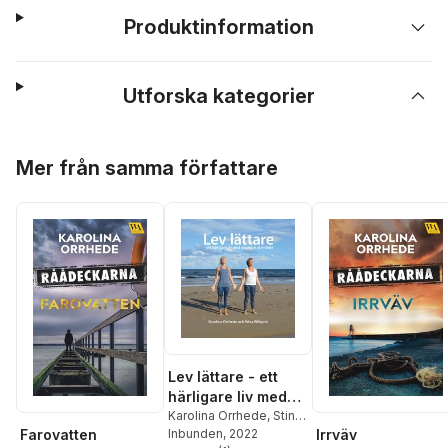
Produktinformation
Utforska kategorier
Hoppa över listan
Mer från samma författare
Lev lättare - ett
härligare liv med
yoga och skrivande
Karolina Orrhede
,
Stina
Willquist
Inbunden
, 2022
Farovatten
Irrväv