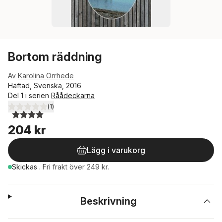
Bortom räddning
Av
Karolina Orrhede
Häftad, Svenska, 2016
Del 1 i serien
Råådeckarna
(
1
)
4,0
utav 5 stjärnor. Totalt antal röster:
204 kr
Lägg i varukorg
Skickas
.
Fri frakt över 249 kr.
Beskrivning