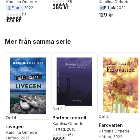
(
1
)
Karolina Orrhede
Karolina Orrhede
5,0
utav 5 stjärnor. Totalt antal röster:
386 kr
E-bok
2022
E-bok
2022
129 kr
(
1
)
5,0
utav 5 stjärnor. Totalt antal röster:
129 kr
Hoppa över listan
Mer från samma serie
Del 3
Del 2
Bortom kontroll
Del 4
Karolina Orrhede
Farovatten
Livegen
Häftad
, 2015
Karolina Orrhede
Karolina Orrhede
(
5
)
Häftad
, 2022
4,2
utav 5 stjärnor. Totalt antal röster:
Häftad
, 2025