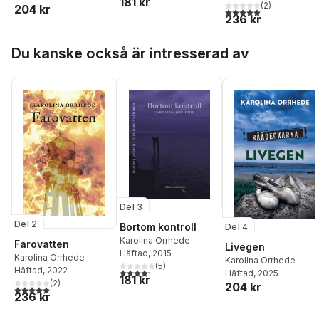
181 kr
(
2
)
204 kr
5,0
utav 5 stjärnor. Tota
236 kr
Hoppa över listan
Du kanske också är intresserad av
Del 3
Del 2
Bortom kontroll
Del 4
Karolina Orrhede
Farovatten
Livegen
Häftad
, 2015
Karolina Orrhede
Karolina Orrhede
(
5
)
Häftad
, 2022
4,2
utav 5 stjärnor. Totalt antal röster:
Häftad
, 2025
181 kr
(
2
)
204 kr
5,0
utav 5 stjärnor. Totalt antal röster:
236 kr