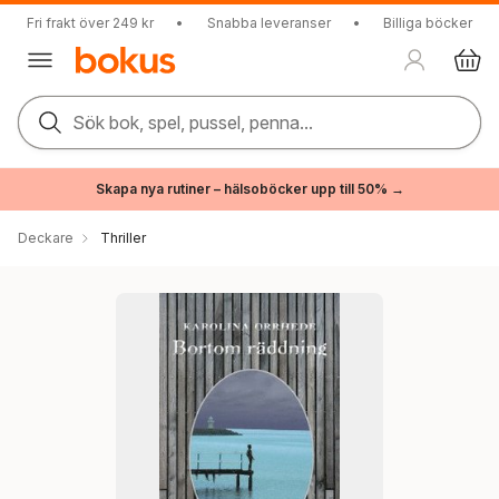
Fri frakt över 249 kr
•
Snabba leveranser
•
Billiga böcker
Sök bok, spel, pussel, penna...
Skapa nya rutiner – hälsoböcker upp till 50% →
Deckare
Thriller