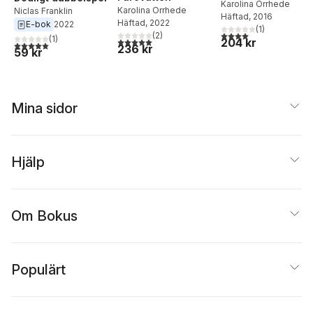
Karolina Orrhede
Karolina Orrhede
Niclas Franklin
Häftad
, 2016
Häftad
, 2022
E-bok
2022
(
1
)
4,0
utav 5 stjärnor. Tota
(
2
)
(
1
)
5,0
utav 5 stjärnor. Totalt antal röster:
204 kr
5,0
utav 5 stjärnor. Totalt antal röster:
236 kr
59 kr
Mina sidor
Hjälp
Om Bokus
Populärt