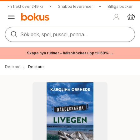
Fri frakt över 249 kr
•
Snabba leveranser
•
Billiga böcker
Sök bok, spel, pussel, penna...
Skapa nya rutiner – hälsoböcker upp till 50% →
Deckare
Deckare