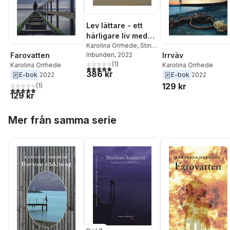
Lev lättare - ett
härligare liv med
yoga och skrivande
Karolina Orrhede
,
Stina
Willquist
Inbunden
, 2022
Farovatten
Irrväv
(
1
)
Karolina Orrhede
Karolina Orrhede
5,0
utav 5 stjärnor. Totalt antal röster:
386 kr
E-bok
2022
E-bok
2022
129 kr
(
1
)
5,0
utav 5 stjärnor. Totalt antal röster:
129 kr
Hoppa över listan
Mer från samma serie