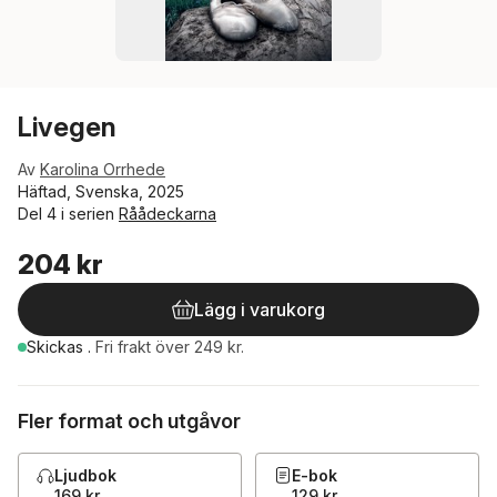
Livegen
Av
Karolina Orrhede
Häftad, Svenska, 2025
Del 4 i serien
Råådeckarna
204 kr
Lägg i varukorg
Skickas
.
Fri frakt över 249 kr.
Fler format och utgåvor
Ljudbok
E-bok
169 kr
129 kr