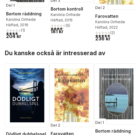
Del 3
Del 1
Del 2
Bortom kontroll
Bortom räddning
Karolina Orrhede
Farovatten
Karolina Orrhede
Häftad
, 2015
Karolina Orrhede
Häftad
, 2016
(
5
)
Häftad
, 2022
4,2
utav 5 stjärnor. Totalt antal röster:
(
1
)
181 kr
4,0
utav 5 stjärnor. Totalt antal röster:
(
2
)
5,0
utav 5 stjärnor. Tota
204 kr
236 kr
Hoppa över listan
Du kanske också är intresserad av
Del 1
Del 2
Bortom räddning
Farovatten
Dödligt dubbelspel