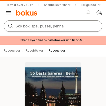
Fri frakt över 249 kr
•
Snabba leveranser
•
Billiga böcker
Sök bok, spel, pussel, penna...
Skapa nya rutiner – hälsoböcker upp till 50% →
Reseguider
Reseböcker
Reseguider