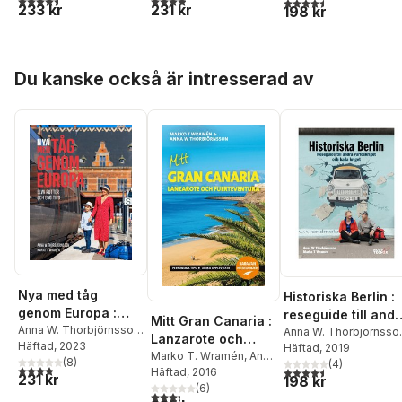
4,5
utav 5 stjärnor. Tota
233 kr
231 kr
198 kr
Hoppa över listan
Du kanske också är intresserad av
Nya med tåg
Historiska Berlin :
genom Europa :
reseguide till and
Mitt Gran Canaria :
elva rutter och 650
Anna W. Thorbjörnsson
,
världskriget och
Anna W. Thorbjörnsso
Lanzarote och
Marko T. Wramén
Häftad
, 2023
tips
Marko T. Wramén
Häftad
, 2019
kalla kriget
Fuerteventura
Marko T. Wramén
,
Anna
(
8
)
(
4
)
3,9
utav 5 stjärnor. Totalt antal röster:
4,5
utav 5 stjärnor. Tota
W. Thorbjörnsson
Häftad
, 2016
231 kr
198 kr
(
6
)
3,3
utav 5 stjärnor. Totalt antal röster: