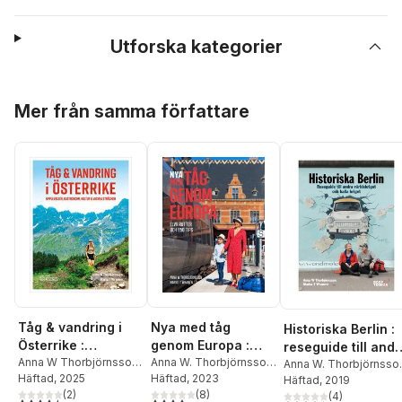
Utforska kategorier
Hoppa över listan
Mer från samma författare
Tåg & vandring i
Nya med tåg
Historiska Berlin :
Österrike :
genom Europa :
reseguide till and
upplevelser,
Anna W Thorbjörnsson
,
elva rutter och 650
Anna W. Thorbjörnsson
,
världskriget och
Anna W. Thorbjörnsso
Marko T Wramén
Häftad
, 2025
Marko T. Wramén
Häftad
, 2023
gastronomi, kultur
tips
Marko T. Wramén
Häftad
, 2019
kalla kriget
(
2
)
(
8
)
(
4
)
& vackra sträckor
4,5
utav 5 stjärnor. Totalt antal röster:
3,9
utav 5 stjärnor. Totalt antal röster: