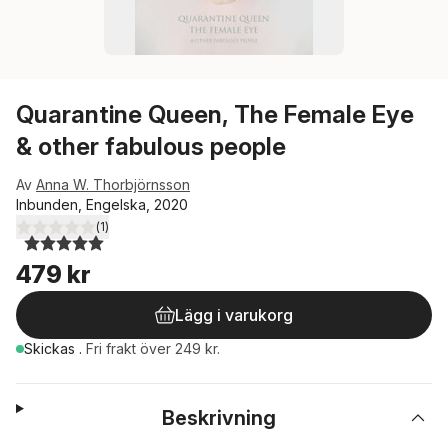
Quarantine Queen, The Female Eye
& other fabulous people
Av
Anna W. Thorbjörnsson
Inbunden, Engelska, 2020
(
1
)
5,0
utav 5 stjärnor. Totalt antal röster:
479 kr
Lägg i varukorg
Skickas
.
Fri frakt över 249 kr.
Beskrivning