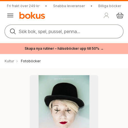
Fri frakt över 249 kr
•
Snabba leveranser
•
Billiga böcker
Sök bok, spel, pussel, penna...
Skapa nya rutiner – hälsoböcker upp till 50% →
Kultur
Fotoböcker