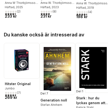
upplevelser,
Anna W Thorbjörnsson
,
elva rutter och 650
Anna W. Thorbjörnsson
,
världskriget och
Anna W. Thorbjörnsso
Marko T Wramén
Häftad
, 2025
Marko T. Wramén
Häftad
, 2023
gastronomi, kultur
tips
Marko T. Wramén
Häftad
, 2019
kalla kriget
(
2
)
(
8
)
(
4
)
& vackra sträckor
4,5
utav 5 stjärnor. Totalt antal röster:
3,9
utav 5 stjärnor. Totalt antal röster:
4,5
utav 5 stjärnor. Tota
233 kr
231 kr
198 kr
Hoppa över listan
Du kanske också är intresserad av
Hitster Original
Jumbo
Del 1
(
7
)
Del 7
4,6
utav 5 stjärnor. Totalt antal röster:
269 kr
Stark : hur du
Generation noll
lyckas genom att
Stefan Ahnhem
satsa på dina
Patrick Stahl