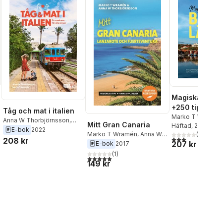
Magiska Bohus
+250 tips om
Tåg och mat i italien
västkustens b
Marko T Wramén
Anna W Thorbjörnsson
,
Mitt Gran Canaria
Thorbjörnsson
Häftad
, 2021
naturupplevel
Marko T Wramén
E-bok
2022
Marko T Wramén
,
Anna W
(
4
)
badliv och st
3,0
utav 5 stjärnor
208 kr
207 kr
Thorbjörnsson
E-bok
2017
(
1
)
5,0
utav 5 stjärnor. Totalt antal röster:
149 kr