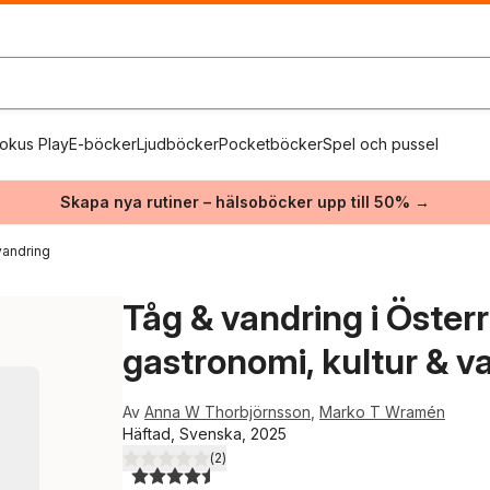
okus Play
E-böcker
Ljudböcker
Pocketböcker
Spel och pussel
Skapa nya rutiner – hälsoböcker upp till 50% →
vandring
Tåg & vandring i Österri
gastronomi, kultur & v
Av
Anna W Thorbjörnsson
,
Marko T Wramén
Häftad, Svenska, 2025
(
2
)
4,5
utav 5 stjärnor. Totalt antal röster: