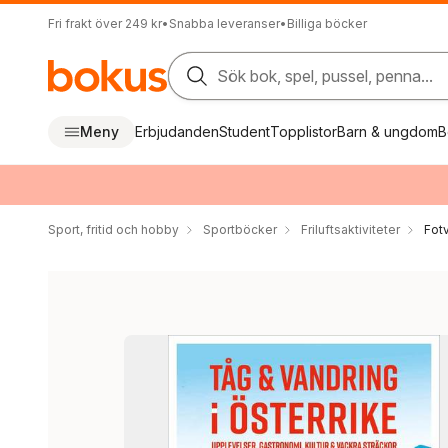
Fri frakt över 249 kr
•
Snabba leveranser
•
Billiga böcker
Sök bok, spel, pussel, penna...
Meny
Erbjudanden
Student
Topplistor
Barn & ungdom
B
Sport, fritid och hobby
Sportböcker
Friluftsaktiviteter
Fot