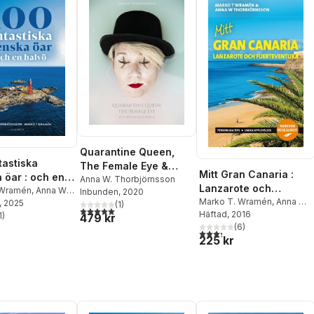
Quarantine Queen,
tastiska
The Female Eye &
Mitt Gran Canaria :
 öar : och en
other fabulous people
Anna W. Thorbjörnsson
Lanzarote och
 Wramén
,
Anna W
Inbunden
, 2020
Fuerteventura
Marko T. Wramén
,
Anna W.
nsson
, 2025
(
1
)
5,0
utav 5 stjärnor. Totalt antal röster:
Thorbjörnsson
Häftad
, 2016
1
)
479 kr
stjärnor. Totalt antal röster:
(
6
)
3,3
utav 5 stjärnor. Totalt ant
225 kr