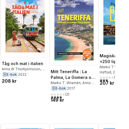
Magiska Bohus
+250 tips om
Tåg och mat i italien
västkustens b
Marko T Wramén
Anna W Thorbjörnsson
,
Mitt Teneriffa : La
Thorbjörnsson
Häftad
, 2021
naturupplevel
Marko T Wramén
E-bok
2022
Palma, La Gomera och
(
4
)
badliv och st
3,0
utav 5 stjärnor
208 kr
207 kr
El Hierro
Marko T. Wramén
,
Anna W,
Thorbjörnsson
E-bok
2017
(
2
)
al röster:
4,0
utav 5 stjärnor. Totalt antal röster:
149 kr