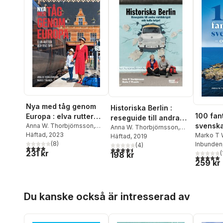
Nya med tåg genom
Historiska Berlin :
100 fan
Europa : elva rutter
reseguide till andra
svenska
och 650 tips
Anna W. Thorbjörnsson
,
världskriget och kalla
Anna W. Thorbjörnsson
,
Marko T. Wramén
Häftad
, 2023
halvö
Marko T
Marko T. Wramén
Häftad
, 2019
kriget
(
8
)
Thorbjör
Inbunden
(
4
)
3,9
utav 5 stjärnor. Totalt antal röster:
4,5
utav 5 stjärnor. Totalt antal röster:
231 kr
(
198 kr
5,0
utav 5 
259 kr
Hoppa över listan
Du kanske också är intresserad av