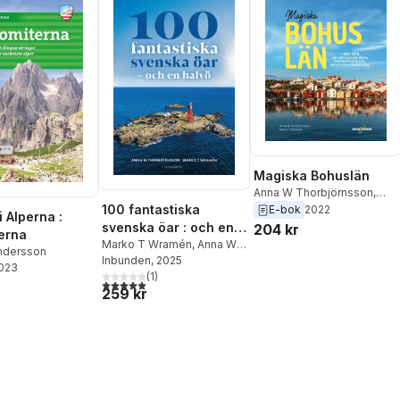
Magiska Bohuslän
Anna W Thorbjörnsson
,
Marko T Wramén
100 fantastiska
E-bok
2022
 Alperna :
svenska öar : och en
204 kr
erna
halvö
Marko T Wramén
,
Anna W
ndersson
Thorbjörnsson
Inbunden
, 2025
2023
(
1
)
5,0
utav 5 stjärnor. Totalt antal röster:
259 kr