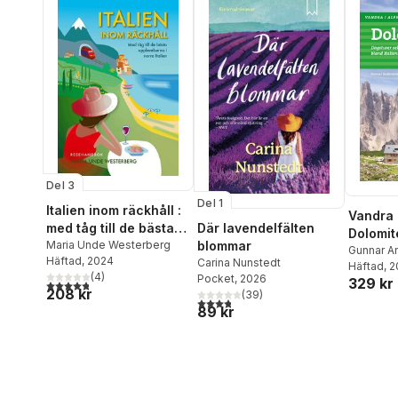
Del 3
Del 1
Italien inom räckhåll :
Vandra i
Där lavendelfälten
med tåg till de bästa
Dolomit
blommar
upplevelserna i norra
Maria Unde Westerberg
Gunnar A
Häftad
, 2024
Carina Nunstedt
Italien
Häftad
, 
(
4
)
Pocket
, 2026
329 kr
4,8
utav 5 stjärnor. Totalt antal röster:
208 kr
(
39
)
3,8
utav 5 stjärnor. Totalt antal röster:
89 kr