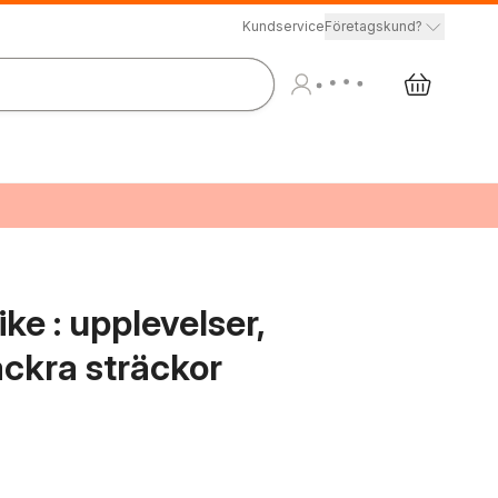
Kundservice
Företagskund?
ke : upplevelser,
ackra sträckor