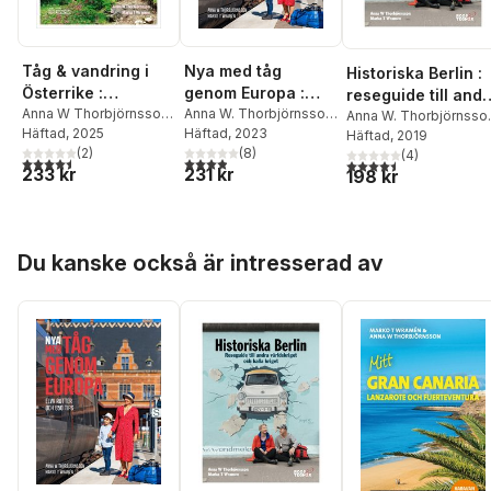
Tåg & vandring i
Nya med tåg
Historiska Berlin :
Österrike :
genom Europa :
reseguide till and
upplevelser,
Anna W Thorbjörnsson
,
elva rutter och 650
Anna W. Thorbjörnsson
,
världskriget och
Anna W. Thorbjörnsso
Marko T Wramén
Häftad
, 2025
Marko T. Wramén
Häftad
, 2023
gastronomi, kultur
tips
Marko T. Wramén
Häftad
, 2019
kalla kriget
(
2
)
(
8
)
(
4
)
& vackra sträckor
4,5
utav 5 stjärnor. Totalt antal röster:
3,9
utav 5 stjärnor. Totalt antal röster:
4,5
utav 5 stjärnor. Tota
233 kr
231 kr
198 kr
Hoppa över listan
Du kanske också är intresserad av