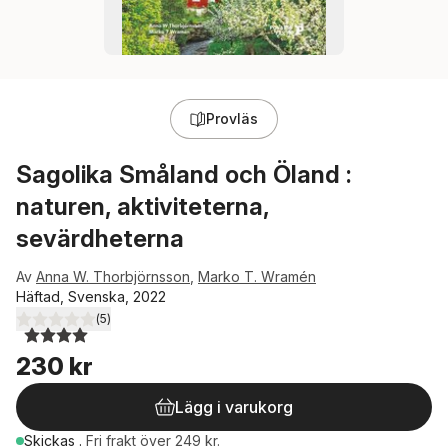
Provläs
Sagolika Småland och Öland :
naturen, aktiviteterna,
sevärdheterna
Av
Anna W. Thorbjörnsson
,
Marko T. Wramén
Häftad, Svenska, 2022
(
5
)
4,0
utav 5 stjärnor. Totalt antal röster:
230 kr
Lägg i varukorg
Skickas
.
Fri frakt över 249 kr.