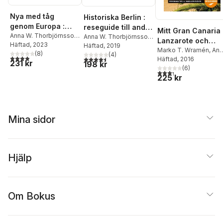
Nya med tåg
Historiska Berlin :
genom Europa :
reseguide till andra
Mitt Gran Canaria 
elva rutter och 650
Anna W. Thorbjörnsson
,
världskriget och
Anna W. Thorbjörnsson
,
Lanzarote och
Marko T. Wramén
Häftad
, 2023
tips
Marko T. Wramén
Häftad
, 2019
kalla kriget
Fuerteventura
Marko T. Wramén
,
Ann
(
8
)
(
4
)
3,9
utav 5 stjärnor. Totalt antal röster:
4,5
utav 5 stjärnor. Totalt antal röster:
W. Thorbjörnsson
Häftad
, 2016
231 kr
198 kr
(
6
)
3,3
utav 5 stjärnor. Tota
225 kr
Mina sidor
Hjälp
Om Bokus