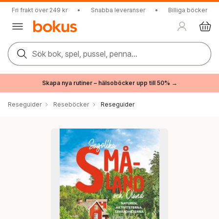
Fri frakt över 249 kr
•
Snabba leveranser
•
Billiga böcker
Sök bok, spel, pussel, penna...
Skapa nya rutiner – hälsoböcker upp till 50% →
Reseguider
Reseböcker
Reseguider