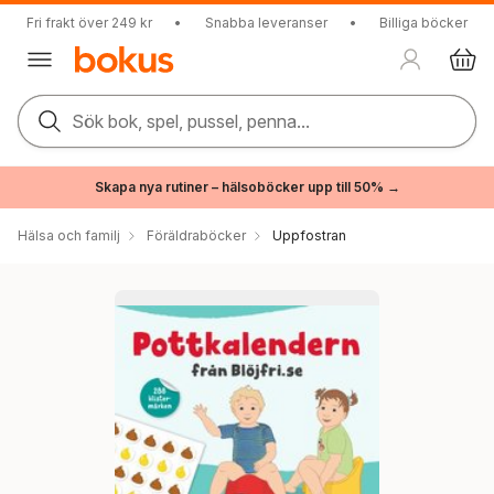
Fri frakt över 249 kr
•
Snabba leveranser
•
Billiga böcker
Sök bok, spel, pussel, penna...
Skapa nya rutiner – hälsoböcker upp till 50% →
Hälsa och familj
Föräldraböcker
Uppfostran