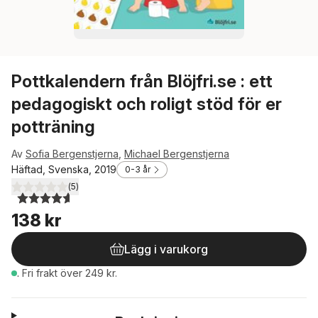
Pottkalendern från Blöjfri.se : ett
pedagogiskt och roligt stöd för er
potträning
Av
Sofia Bergenstjerna
,
Michael Bergenstjerna
Häftad, Svenska, 2019
0-3 år
(
5
)
4,6
utav 5 stjärnor. Totalt antal röster:
138 kr
Lägg i varukorg
.
Fri frakt över 249 kr.