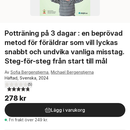
Potträning på 3 dagar : en beprövad
metod för föräldrar som vill lyckas
snabbt och undvika vanliga misstag.
Steg-för-steg från start till mål
Av
Sofia Bergenstjerna
,
Michael Bergenstjerna
Häftad, Svenska, 2024
(
5
)
4,8
utav 5 stjärnor. Totalt antal röster:
278 kr
Lägg i varukorg
.
Fri frakt över 249 kr.