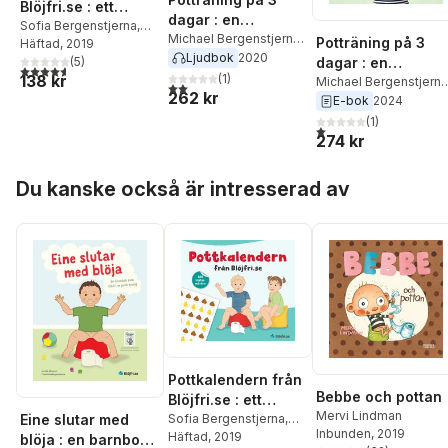
Blöjfri.se : ett
dagar : en
pedagogiskt och
Sofia Bergenstjerna
,
beprövad metod
Michael Bergenstjerna
,
Potträning på 3
Michael Bergenstjerna
Häftad
, 2019
roligt stöd för er
Sofia Bergenstjerna
Ljudbok
2020
för föräldrar som
(
5
)
dagar : en
potträning
4,6
utav 5 stjärnor. Totalt antal röster:
138 kr
vill lyckas snabbt
(
1
)
beprövad metod
Michael Bergenstjerna
2,0
utav 5 stjärnor. Totalt antal röster:
262 kr
och undvika
Sofia Bergenstjerna
E-bok
2024
för föräldrar som
vanliga misstag.
vill lyckas snabbt
(
1
)
1,0
utav 5 stjärnor. Total
Steg-för-steg från
274 kr
och undvika
start till mål
vanliga misstag.
Hoppa över listan
Steg-för-steg från
Du kanske också är intresserad av
start till mål
Pottkalendern från
Bebbe och pottan
Blöjfri.se : ett
Mervi Lindman
Eine slutar med
pedagogiskt och
Sofia Bergenstjerna
,
Inbunden
, 2019
Michael Bergenstjerna
Häftad
, 2019
blöja : en barnbok
roligt stöd för er