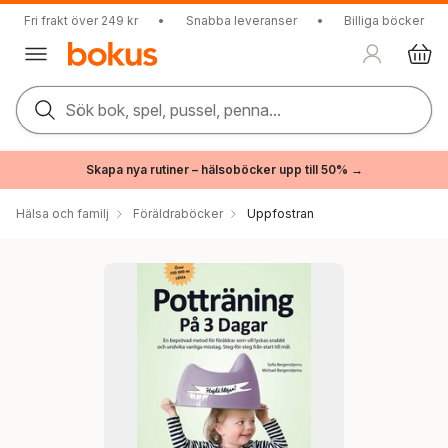
Fri frakt över 249 kr
•
Snabba leveranser
•
Billiga böcker
Sök bok, spel, pussel, penna...
Skapa nya rutiner – hälsoböcker upp till 50% →
Hälsa och familj
Föräldraböcker
Uppfostran