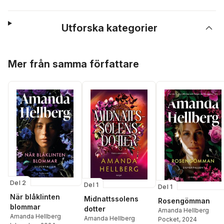
Utforska kategorier
Hoppa över listan
Mer från samma författare
Del 2
Del 1
Del 1
När blåklinten
Midnattssolens
Rosengömman
blommar
dotter
Amanda Hellberg
Amanda Hellberg
Amanda Hellberg
Pocket
, 2024