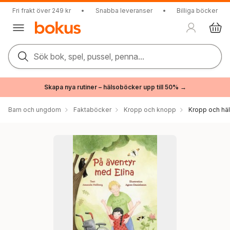
Fri frakt över 249 kr
•
Snabba leveranser
•
Billiga böcker
Sök bok, spel, pussel, penna...
Skapa nya rutiner – hälsoböcker upp till 50% →
Barn och ungdom
Faktaböcker
Kropp och knopp
Kropp och hä