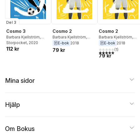
Del 3
Cosmo 3
Cosmo 2
Cosmo 2
Barbara Kjellström
,
Barbara Kjellström
,
Barbara Kjellström
,
Harald Kjellström
Storpocket
, 2020
Harald Kjellström
Harald Kjellström
E-bok
2018
E-bok
2018
112 kr
79 kr
(
1
)
5,0
utav 5 stjärnor. Tota
79 kr
Mina sidor
Hjälp
Om Bokus