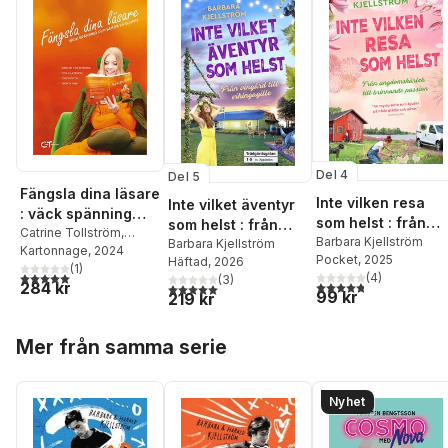
Del 4
Del 5
Fängsla dina läsare
Inte vilken resa
Inte vilket äventyr
: väck spänning
som helst : från
som helst : från
och berör på
Catrine Tollström
,
ungdomskärlek till
Barbara Kjellström
vingård till
Barbara Kjellström
Camilla Davidsson
Kartonnage
, 2024
,
djupet
Pocket
, 2025
brinnande passio
Häftad
, 2026
vikingagille
Barbara Kjellström
(
1
)
,
5,0
utav 5 stjärnor. Totalt antal röster:
(
4
)
(
3
)
4,8
utav 5 stjärnor. Tota
284 kr
Harald Kjellström
,
5,0
utav 5 stjärnor. Totalt antal röster:
99 kr
219 kr
Anne-Lie Högberg
,
Ann
Ljungberg
,
Anna
Hoppa över listan
Sannemark
,
Helena
Mer från samma serie
Hansen
,
Pia Lerigon
,
Emma Åhlen
,
Cecilia
Lindblad
,
Jenny
Nyhet
Owenius
,
Gärd Fors
,
Paulina Martinez