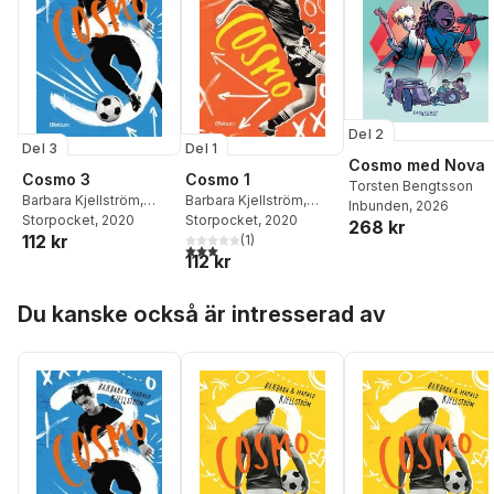
Wilson
,
Kris Kite
Stenmark
,
Johanna
Glembo
,
Ylva Wegler
Del 2
Del 3
Del 1
Cosmo med Nova
Cosmo 3
Cosmo 1
Torsten Bengtsson
Barbara Kjellström
,
Barbara Kjellström
,
Inbunden
, 2026
Harald Kjellström
Storpocket
, 2020
Harald Kjellström
Storpocket
, 2020
268 kr
112 kr
(
1
)
3,0
utav 5 stjärnor. Totalt antal röster:
112 kr
Hoppa över listan
Du kanske också är intresserad av