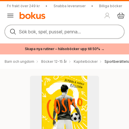
Fri frakt över 249 kr
•
Snabba leveranser
•
Billiga böcker
Sök bok, spel, pussel, penna...
Skapa nya rutiner – hälsoböcker upp till 50% →
Barn och ungdom
Böcker 12-15 år
Kapitelböcker
Sportberättels