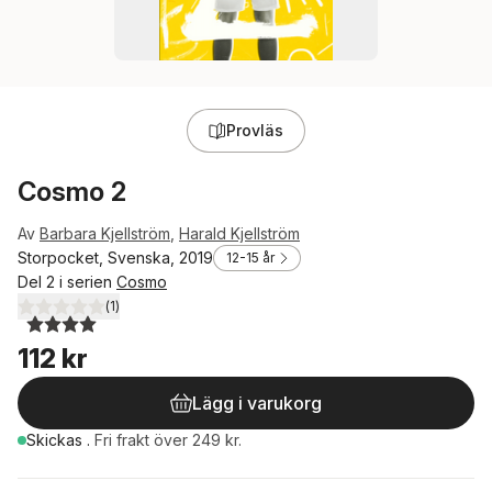
Provläs
Cosmo 2
Av
Barbara Kjellström
,
Harald Kjellström
Storpocket, Svenska, 2019
12-15 år
Del 2 i serien
Cosmo
(
1
)
4,0
utav 5 stjärnor. Totalt antal röster:
112 kr
Lägg i varukorg
Skickas
.
Fri frakt över 249 kr.