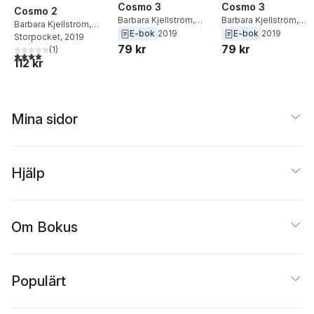
Cosmo 3
Cosmo 3
Cosmo 2
Barbara Kjellström
,
Barbara Kjellström
,
Barbara Kjellström
,
Harald Kjellström
Harald Kjellström
E-bok
2019
E-bok
2019
Harald Kjellström
Storpocket
, 2019
79 kr
79 kr
(
1
)
4,0
utav 5 stjärnor. Totalt antal röster:
112 kr
Mina sidor
Hjälp
Om Bokus
Populärt