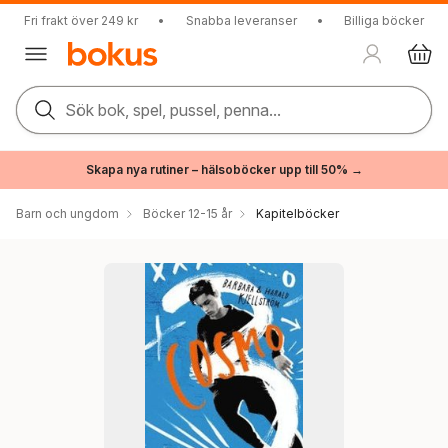
Fri frakt över 249 kr
•
Snabba leveranser
•
Billiga böcker
Sök bok, spel, pussel, penna...
Skapa nya rutiner – hälsoböcker upp till 50% →
Barn och ungdom
Böcker 12-15 år
Kapitelböcker