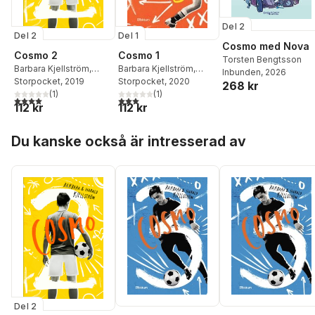
Del 2
Del 2
Del 1
Cosmo med Nova
Cosmo 2
Cosmo 1
Torsten Bengtsson
Barbara Kjellström
,
Barbara Kjellström
,
Inbunden
, 2026
Harald Kjellström
Storpocket
, 2019
Harald Kjellström
Storpocket
, 2020
268 kr
(
1
)
(
1
)
4,0
utav 5 stjärnor. Totalt antal röster:
3,0
utav 5 stjärnor. Totalt antal röster:
112 kr
112 kr
Hoppa över listan
Du kanske också är intresserad av
Del 2