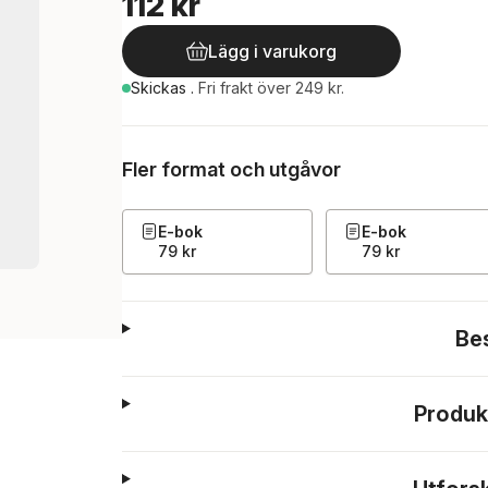
112 kr
Lägg i varukorg
Skickas
.
Fri frakt över 249 kr.
Fler format och utgåvor
E-bok
E-bok
79 kr
79 kr
Be
Produk