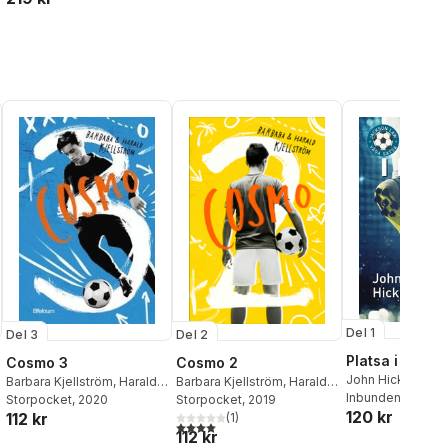
Del 1
Del 3
Del 2
Platsa i laget
Cosmo 3
Cosmo 2
John Hickman
Barbara Kjellström
,
Harald
Barbara Kjellström
,
Harald
Inbunden
, 2019
Kjellström
Storpocket
, 2020
Kjellström
Storpocket
, 2019
120 kr
112 kr
(
1
)
4,0
utav 5 stjärnor. Totalt antal röster:
112 kr