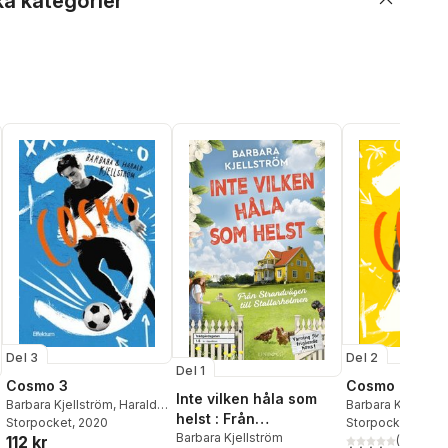
ka kategorier
Del 3
Del 2
Del 1
Cosmo 3
Cosmo 2
Inte vilken håla som
Barbara Kjellström
,
Harald
Barbara Kjellströ
helst : Från
Kjellström
Storpocket
, 2020
Kjellström
Storpocket
, 2019
Strandvägen till
Barbara Kjellström
112 kr
(
1
)
4,0
utav 5 stjärnor