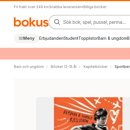
Fri frakt över 249 kr
•
Snabba leveranser
•
Billiga böcker
Sök bok, spel, pussel, penna...
Meny
Erbjudanden
Student
Topplistor
Barn & ungdom
B
Barn och ungdom
Böcker 12-15 år
Kapitelböcker
Sportber