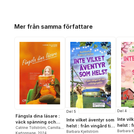
Hoppa över listan
Mer från samma författare
Del 4
Del 5
Fängsla dina läsare :
Inte vi
Inte vilket äventyr som
väck spänning och
helst : 
helst : från vingård till
berör på djupet
Catrine Tollström
,
Camilla
ungdoms
Barbara K
vikingagille
Barbara Kjellström
Davidsson
Kartonnage
,
, 2024
Barbara