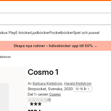
okus Play
E-böcker
Ljudböcker
Pocketböcker
Spel och pussel
Skapa nya rutiner – hälsoböcker upp till 50% →
ättelser
Cosmo 1
Av
Barbara Kjellström
,
Harald Kjellström
Storpocket, Svenska, 2020
12-15 år
Del 1 i serien
Cosmo
(
1
)
3,0
utav 5 stjärnor. Totalt antal röster: