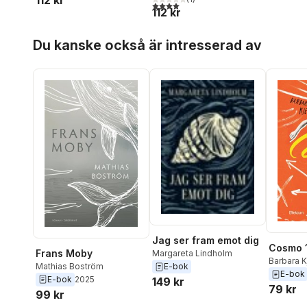
112 kr
4,0
utav 5 stjärnor. Totalt antal röster:
112 kr
Hoppa över listan
Du kanske också är intresserad av
Jag ser fram emot dig
Cosmo 
Frans Moby
Margareta Lindholm
Barbara K
Mathias Boström
E-bok
Kjellströ
E-bok
E-bok
2025
149 kr
79 kr
99 kr