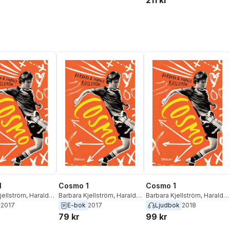
211 kr
1
Cosmo 1
Cosmo 1
jellström
,
Harald
Barbara Kjellström
,
Harald
Barbara Kjellström
,
Harald
m
Kjellström
Kjellström
2017
E-bok
2017
Ljudbok
2018
79 kr
99 kr