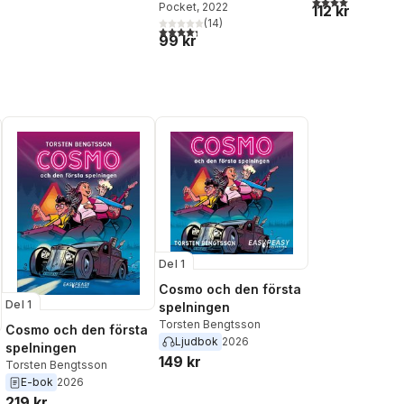
Pocket
, 2022
Stallarholmen
112 kr
(
14
)
4,3
utav 5 stjärnor. Totalt antal röster:
al röster:
99 kr
Del 1
Cosmo och den första
Del 1
spelningen
Torsten Bengtsson
Cosmo och den första
Ljudbok
2026
spelningen
149 kr
Torsten Bengtsson
E-bok
2026
219 kr