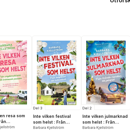
Utfors
Del 3
Del 2
lken resa som
Inte vilken festival
Inte vilken julmarknad
från
som helst : Från
som helst : Från
kärlek till
jellström
fiolgnissel till
Barbara Kjellström
brända mandlar till
Barbara Kjellström