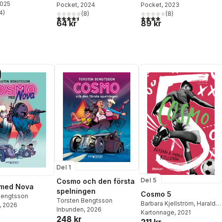
2025
de passion
Pocket
, 2024
Pocket
, 2023
technodunk
julefrid
4
)
(
8
)
(
8
)
stjärnor. Totalt antal röster:
4,5
utav 5 stjärnor. Totalt antal röster:
4,0
utav 5 stjärnor. Totalt ant
64 kr
89 kr
Del 1
Del 5
Cosmo och den första
med Nova
spelningen
Cosmo 5
Bengtsson
Torsten Bengtsson
Barbara Kjellström
,
Harald
, 2026
Inbunden
, 2026
Kjellström
Kartonnage
, 2021
248 kr