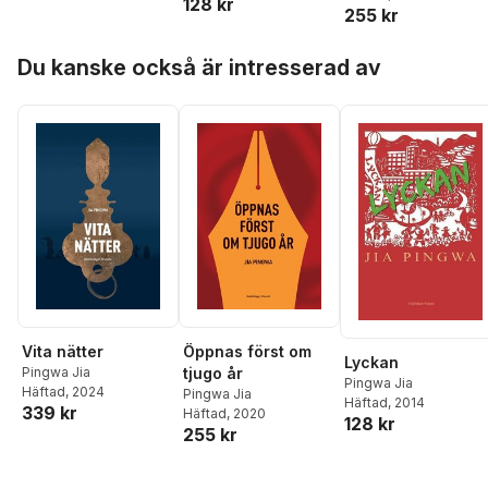
128 kr
255 kr
Hoppa över listan
Du kanske också är intresserad av
Vita nätter
Öppnas först om
Lyckan
Pingwa Jia
tjugo år
Pingwa Jia
Häftad
, 2024
Pingwa Jia
Häftad
, 2014
339 kr
Häftad
, 2020
128 kr
255 kr