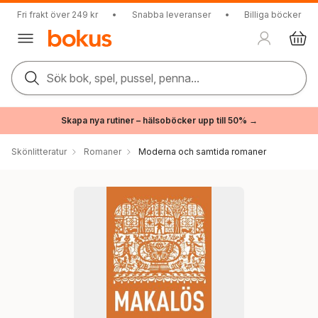
Fri frakt över 249 kr
•
Snabba leveranser
•
Billiga böcker
Sök bok, spel, pussel, penna...
Skapa nya rutiner – hälsoböcker upp till 50% →
Skönlitteratur
Romaner
Moderna och samtida romaner