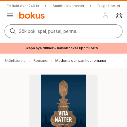
Fri frakt över 249 kr
•
Snabba leveranser
•
Billiga böcker
Sök bok, spel, pussel, penna...
Skapa nya rutiner – hälsoböcker upp till 50% →
Skönlitteratur
Romaner
Moderna och samtida romaner