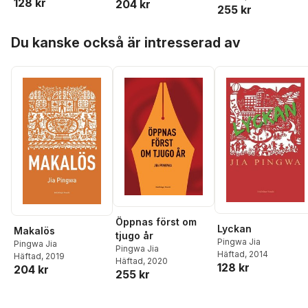
128 kr
204 kr
255 kr
Hoppa över listan
Du kanske också är intresserad av
Öppnas först om
Lyckan
Makalös
tjugo år
Pingwa Jia
Pingwa Jia
Pingwa Jia
Häftad
, 2014
Häftad
, 2019
Häftad
, 2020
128 kr
204 kr
255 kr