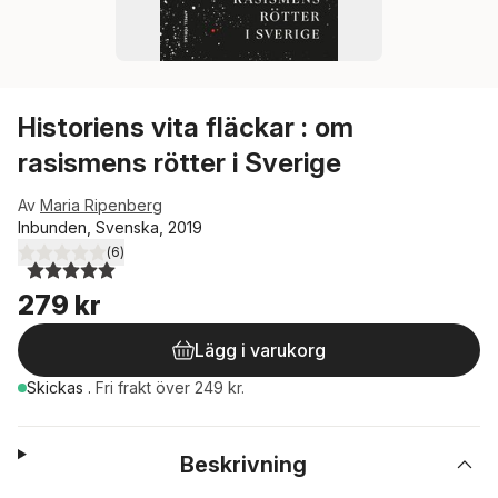
Historiens vita fläckar : om
rasismens rötter i Sverige
Av
Maria Ripenberg
Inbunden, Svenska, 2019
(
6
)
5,0
utav 5 stjärnor. Totalt antal röster:
279 kr
Lägg i varukorg
Skickas
.
Fri frakt över 249 kr.
Beskrivning