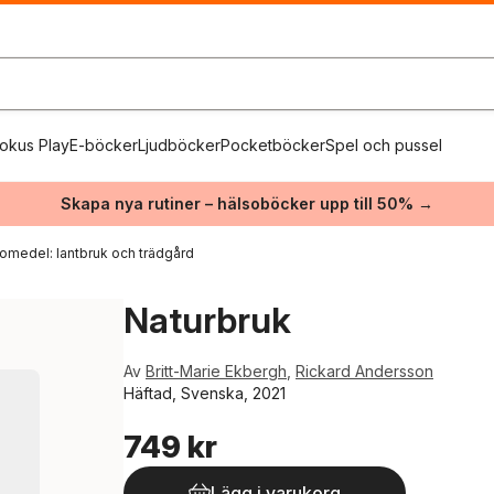
okus Play
E-böcker
Ljudböcker
Pocketböcker
Spel och pussel
Skapa nya rutiner – hälsoböcker upp till 50% →
omedel: lantbruk och trädgård
Naturbruk
Av
Britt-Marie Ekbergh
,
Rickard Andersson
Häftad, Svenska, 2021
749 kr
Lägg i varukorg