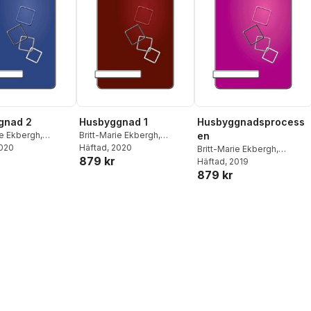
gnad 2
Husbyggnad 1
Husbyggnadsprocess
ie Ekbergh
,
Britt-Marie Ekbergh
,
en
Andersson
2020
Rickard Andersson
Häftad
, 2020
Britt-Marie Ekbergh
,
879 kr
Rickard Andersson
Häftad
, 2019
879 kr