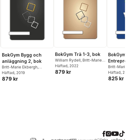
BokGym Trä 1-3, bok
BokGym
BokGym Bygg och
William Rydell
,
Britt-Marie
Entreprenörs
anläggning 2, bok
Ekbergh
Häftad
, 2022
,
Rickard
Naturbruk, bo
Britt-Marie Ekber
Britt-Marie Ekbergh
,
879 kr
Andersson
Rickard Anderss
Häftad
, 2021
Rickard Andersson
Häftad
, 2019
825 kr
879 kr