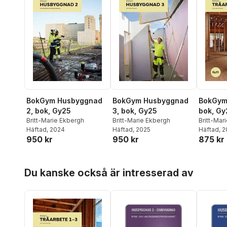
BokGym Husbyggnad
BokGym Husbyggnad
BokGym 
2, bok, Gy25
3, bok, Gy25
bok, Gy
Britt-Marie Ekbergh
Britt-Marie Ekbergh
Britt-Mar
Häftad
, 2024
Häftad
, 2025
Rickard 
Häftad
, 
950 kr
950 kr
875 kr
Hoppa över listan
Du kanske också är intresserad av