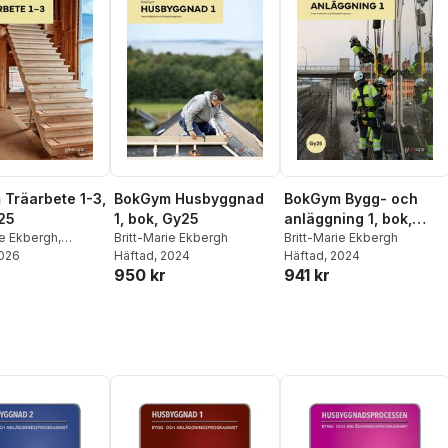
Träarbete 1-3,
BokGym Husbyggnad
BokGym Bygg- och
25
1, bok, Gy25
anläggning 1, bok,
ie Ekbergh
,
Britt-Marie Ekbergh
Gy25
Britt-Marie Ekbergh
Andersson
2026
Häftad
, 2024
Häftad
, 2024
950 kr
941 kr