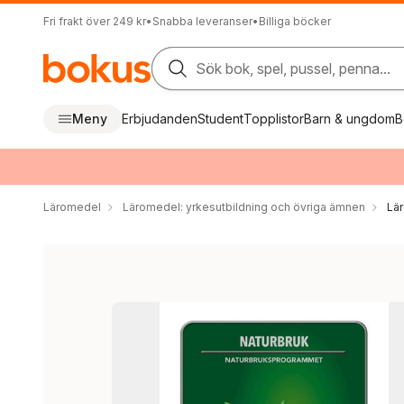
Fri frakt över 249 kr
•
Snabba leveranser
•
Billiga böcker
Sök bok, spel, pussel, penna...
Meny
Erbjudanden
Student
Topplistor
Barn & ungdom
B
Läromedel
Läromedel: yrkesutbildning och övriga ämnen
Lär