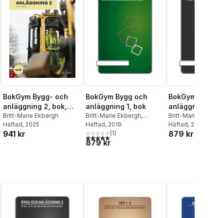
BokGym Bygg- och
BokGym Bygg och
BokGym Bygg 
anläggning 2, bok,
anläggning 1, bok
anläggning 2,
Gy25
Britt-Marie Ekbergh
Britt-Marie Ekbergh
,
Britt-Marie Ekber
Häftad
, 2025
Rickard Andersson
Häftad
, 2019
Rickard Anderss
Häftad
, 2019
941 kr
879 kr
(
1
)
5,0
utav 5 stjärnor. Totalt antal röster:
879 kr