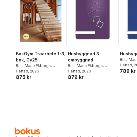
BokGym Träarbete 1-3,
Husbyggnad 3 :
Husbyg
bok, Gy25
ombyggnad
Britt-Mar
Rickard 
Häftad
, 
Britt-Marie Ekbergh
,
Britt-Marie Ekbergh
,
789 kr
Rickard Andersson
Häftad
, 2026
Rickard Andersson
Häftad
, 2020
875 kr
879 kr