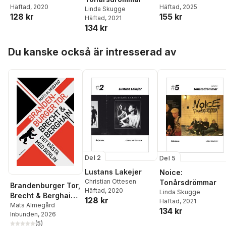
Häftad
, 2020
Franzén
Häftad
, 2025
Linda Skugge
128 kr
155 kr
Häftad
, 2021
134 kr
Hoppa över listan
Du kanske också är intresserad av
Del 2
Del 5
Lustans Lakejer
Noice:
Christian Ottesen
Tonårsdrömmar
Brandenburger Tor,
Häftad
, 2020
Linda Skugge
Brecht & Berghain -
128 kr
Häftad
, 2021
Det bästa med
Mats Almegård
134 kr
Inbunden
, 2026
Berlin
(
5
)