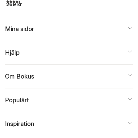
4,6
utav 5 stjärnor. Totalt antal röster:
269 kr
Mina sidor
Hjälp
Om Bokus
Populärt
Inspiration