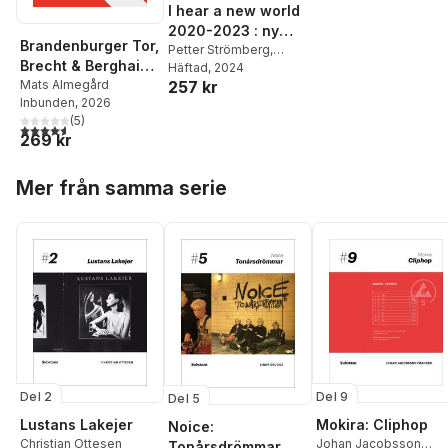
I hear a new world
2020-2023 : ny
Brandenburger Tor,
musik för hållbar
Petter Strömberg
,
Brecht & Berghain -
Fredrik Thorén
Häftad
, 2024
,
Elin
utveckling
Det bästa med
Mats Almegård
257 kr
Franzén
,
Mats
Inbunden
, 2026
Almegård
,
Anna
Berlin
(
5
)
Bäfverfeldt
,
Per Stam
,
4,6
utav 5 stjärnor. Totalt antal röster:
269 kr
Petter Eklund
,
Christoffer
Hoppa över listan
Steffansson
,
Jonas
Mer från samma serie
Ellerström
,
Elias
Hillström
,
Stefan
Zachrisson
Del 2
Del 9
Del 5
Lustans Lakejer
Mokira: Cliphop
Noice:
Christian Ottesen
Johan Jacobsson
Tonårsdrömmar