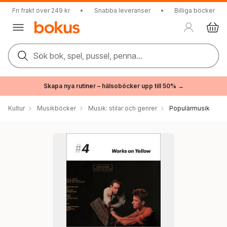
Fri frakt över 249 kr
•
Snabba leveranser
•
Billiga böcker
Sök bok, spel, pussel, penna...
Skapa nya rutiner – hälsoböcker upp till 50% →
Kultur
Musikböcker
Musik: stilar och genrer
Populärmusik