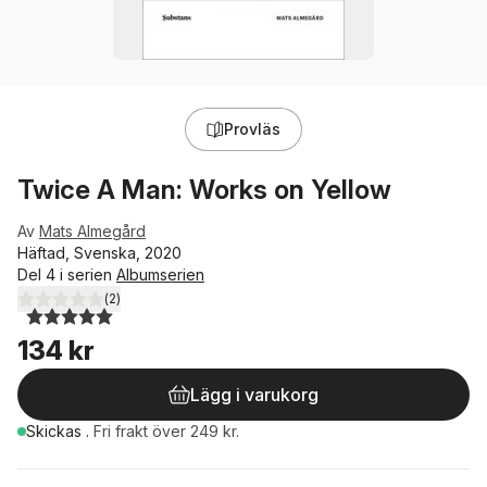
Provläs
Twice A Man: Works on Yellow
Av
Mats Almegård
Häftad, Svenska, 2020
Del 4 i serien
Albumserien
(
2
)
5,0
utav 5 stjärnor. Totalt antal röster:
134 kr
Lägg i varukorg
Skickas
.
Fri frakt över 249 kr.