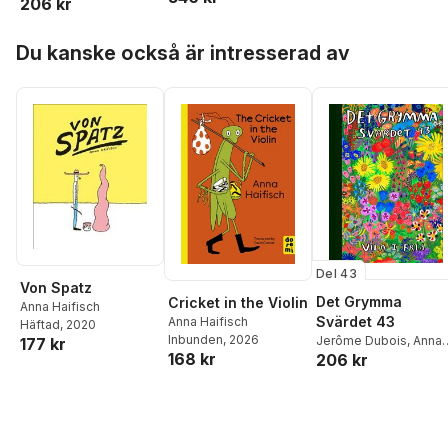
206 kr
Haifisch
,
Simon
Hanselmann
,
Marko
Hoppa över listan
Turunen
,
Teddy
Du kanske också är intresserad av
Goldenberg
,
Robert
Aman
,
Sara Kupari
,
Melek Zertal
Del 43
Von Spatz
Det Grymma
Cricket in the Violin
Anna Haifisch
Svärdet 43
Anna Haifisch
Häftad
, 2020
Inbunden
, 2026
Jerôme Dubois
,
Anna
177 kr
168 kr
206 kr
Haifisch
,
Simon
Hanselmann
,
Marko
Turunen
,
Teddy
Goldenberg
,
Robert
Aman
,
Sara Kupari
,