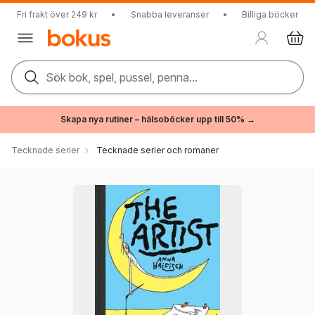
Fri frakt över 249 kr
•
Snabba leveranser
•
Billiga böcker
Sök bok, spel, pussel, penna...
Skapa nya rutiner – hälsoböcker upp till 50% →
Tecknade serier
Tecknade serier och romaner