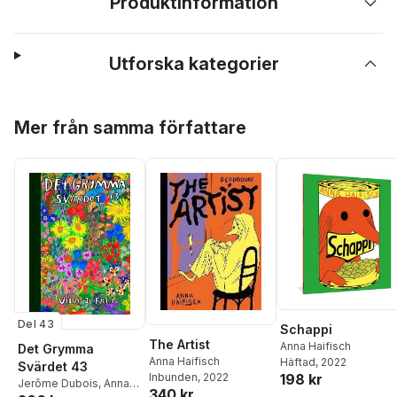
Produktinformation
Utforska kategorier
Hoppa över listan
Mer från samma författare
Del 43
Schappi
The Artist
Anna Haifisch
Det Grymma
Anna Haifisch
Häftad
, 2022
Svärdet 43
198 kr
Inbunden
, 2022
Jerôme Dubois
,
Anna
340 kr