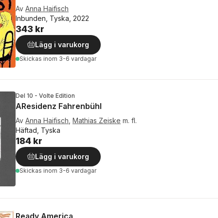
Av
Anna Haifisch
Inbunden, Tyska, 2022
343 kr
Lägg i varukorg
Skickas
inom 3-6 vardagar
Del 10 - Volte Edition
AResidenz Fahrenbühl
Av
Anna Haifisch
,
Mathias Zeiske
m. fl.
Häftad, Tyska
184 kr
Lägg i varukorg
Skickas
inom 3-6 vardagar
Ready America