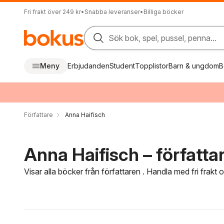
Fri frakt över 249 kr
•
Snabba leveranser
•
Billiga böcker
Sök bok, spel, pussel, penna...
Meny
Erbjudanden
Student
Topplistor
Barn & ungdom
B
Författare
Anna Haifisch
Anna Haifisch – författa
Visar alla böcker från författaren . Handla med fri frakt
Hoppa över filtreringsmeny