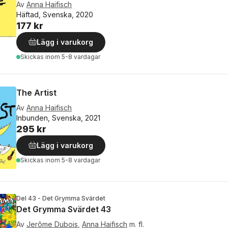
Av
Anna Haifisch
Häftad, Svenska, 2020
177 kr
Lägg i varukorg
Skickas
inom 5-8 vardagar
The Artist
Av
Anna Haifisch
Inbunden, Svenska, 2021
295 kr
Lägg i varukorg
Skickas
inom 5-8 vardagar
Del 43 - Det Grymma Svärdet
Det Grymma Svärdet 43
Av
Jerôme Dubois
,
Anna Haifisch
m. fl.