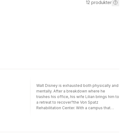
12
produkter
Walt Disney is exhausted both physically and
mentally. After a breakdown where he
trashes his office, his wife Lilian brings him to
a retreat to recover?the Von Spatz
Rehabilitation Center. With a campus that
includes studio buildings, a gallery, an art
supply store, a hot dog booth, and a penguin
pool, the clinic is a paradise for artists in
crisis. There Disney meets Tomi Ungerer and
Saul Steinberg, and together, they embark on