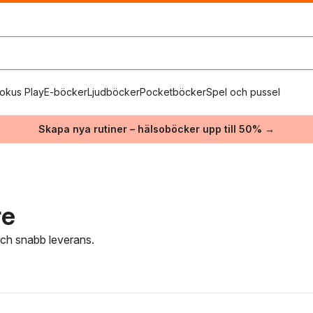
okus Play
E-böcker
Ljudböcker
Pocketböcker
Spel och pussel
Skapa nya rutiner – hälsoböcker upp till 50% →
re
 och snabb leverans.