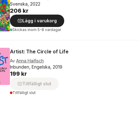
Svenska, 2022
206 kr
Lägg i varukorg
Skickas
inom 5-8 vardagar
Artist: The Circle of Life
Av
Anna Haifisch
Inbunden, Engelska, 2019
199 kr
Tillfälligt slut
Tillfälligt slut