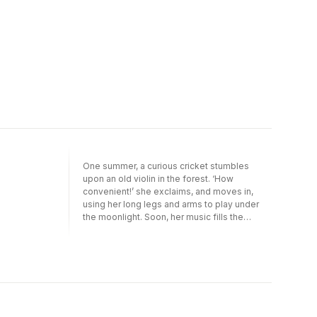
a regimen of relaxation and art therapy. Anna
Haifisch looks at the fervent drive and
crippling insecurities of the average artist
and places those same issues on the
shoulders of three celebrated 20th century
artists. Part study of isolation, part tale of a
begrudging camaraderie, daily life at the
center mixes with reminiscences from the
world outside. Wryly written, precisely
composed, and glowingly colored, Von Spatz
is a hilarious, heartwarming absurdist tale.
One summer, a curious cricket stumbles
upon an old violin in the forest. ‘How
convenient!’ she exclaims, and moves in,
using her long legs and arms to play under
the moonlight. Soon, her music fills the
woods, enchanting mice, moths, and all the
other small animals who live nearby.But then
a freezing cold winter arrives. And when
you’re cold enough, anything goes. ‘We need
firewood!’ the animals cry. And right there in
the forest is that big, beautiful violin... Only
once the animals are warm again do they