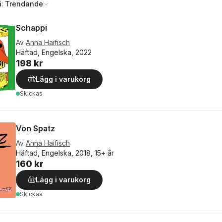
å:
Trendande
Schappi
Av
Anna Haifisch
Häftad, Engelska, 2022
198 kr
Lägg i varukorg
Skickas
Von Spatz
Av
Anna Haifisch
Häftad, Engelska, 2018, 15+ år
160 kr
Lägg i varukorg
Skickas