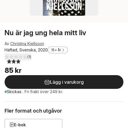
Nu är jag ung hela mitt liv
Av
Christina Kjellsson
Häftad, Svenska, 2020
15+ år
(
1
)
3,0
utav 5 stjärnor. Totalt antal röster:
85 kr
Lägg i varukorg
Skickas
.
Fri frakt över 249 kr.
Fler format och utgåvor
E-bok