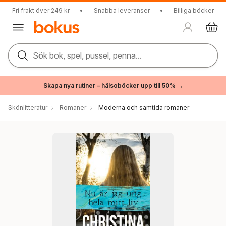
Fri frakt över 249 kr
•
Snabba leveranser
•
Billiga böcker
Sök bok, spel, pussel, penna...
Skapa nya rutiner – hälsoböcker upp till 50% →
Skönlitteratur
Romaner
Moderna och samtida romaner