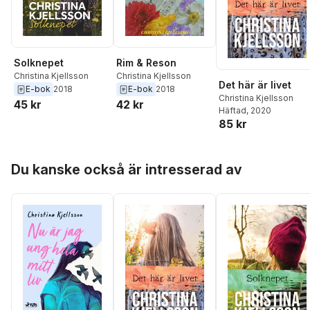
Solknepet
Rim & Reson
Christina Kjellsson
Christina Kjellsson
Det här är livet
E-bok
2018
E-bok
2018
Christina Kjellsson
45 kr
42 kr
Häftad
, 2020
85 kr
Hoppa över listan
Du kanske också är intresserad av