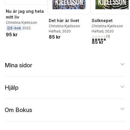
Nu är jag ung hela
mitt liv
Det här är livet
Solknepet
Christina Kjellsson
Christina Kjellsson
Christina Kjellsson
E-bok
2022
Häftad
, 2020
Häftad
, 2020
95 kr
85 kr
(
1
)
5,0
utav 5 stjärnor. Tota
85 kr
Mina sidor
Hjälp
Om Bokus