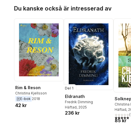
Hoppa över listan
Du kanske också är intresserad av
Rim & Reson
Del 1
Christina Kjellsson
Eldranath
Solknep
E-bok
2018
Fredrik Dimming
Christina
42 kr
Häftad
, 2025
Häftad
, 
236 kr
(
5,0
utav 5 
85 kr