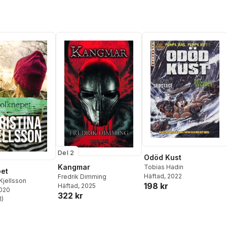
Del 2
Odöd Kust
Kangmar
Tobias Hadin
et
Häftad
, 2022
Fredrik Dimming
 Kjellsson
198 kr
Häftad
, 2025
2020
322 kr
1
)
stjärnor. Totalt antal röster: