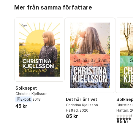
Hoppa över listan
Mer från samma författare
Solknepet
Christina Kjellsson
Det här är livet
Solknep
E-bok
2018
Christina Kjellsson
Christina
45 kr
Häftad
, 2020
Häftad
, 
85 kr
(
5,0
utav 5 
85 kr