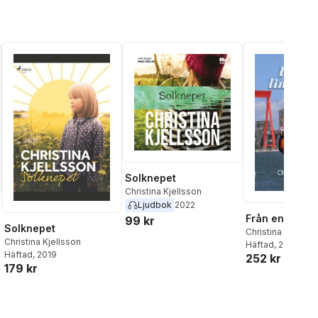
Solknepet
Christina Kjellsson
Ljudbok
2022
Från en linda
99 kr
Solknepet
Christina Kjellss
Christina Kjellsson
Häftad
, 2025
Häftad
, 2019
252 kr
179 kr