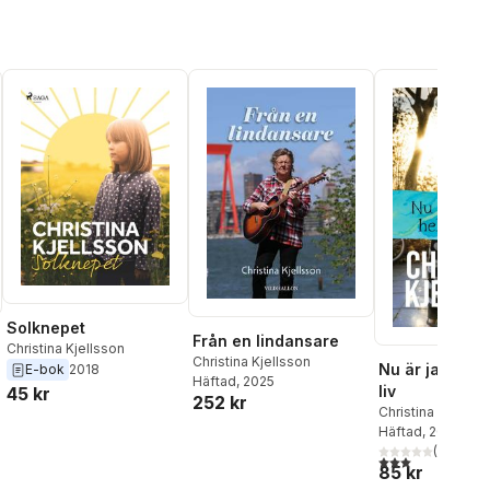
Solknepet
Från en lindansare
Christina Kjellsson
Christina Kjellsson
Nu är jag ung 
E-bok
2018
Häftad
, 2025
liv
45 kr
252 kr
Christina Kjellss
Häftad
, 2020
(
1
)
3,0
utav 5 stjärnor
85 kr