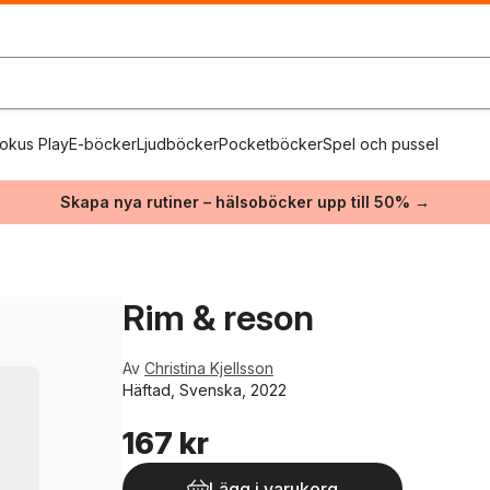
okus Play
E-böcker
Ljudböcker
Pocketböcker
Spel och pussel
Skapa nya rutiner – hälsoböcker upp till 50% →
Rim & reson
Av
Christina Kjellsson
Häftad, Svenska, 2022
167 kr
Lägg i varukorg