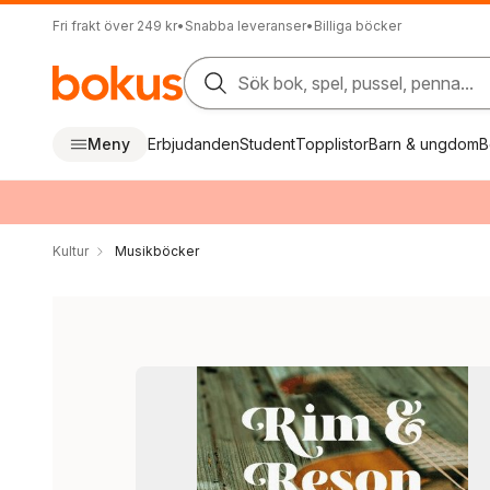
Fri frakt över 249 kr
•
Snabba leveranser
•
Billiga böcker
Sök bok, spel, pussel, penna...
Meny
Erbjudanden
Student
Topplistor
Barn & ungdom
B
Kultur
Musikböcker