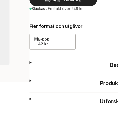
Skickas
.
Fri frakt över 249 kr.
Fler format och utgåvor
E-bok
42 kr
Be
Produk
Utfors