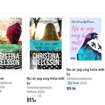
Nu är jag ung hela mitt
liv
et
Nu är jag ung hela mitt
Christina Kjellsson
 Kjellsson
liv
E-bok
2022
2020
Christina Kjellsson
95 kr
1
)
Häftad
, 2020
stjärnor. Totalt antal röster:
(
1
)
3,0
utav 5 stjärnor. Totalt antal röster:
85 kr