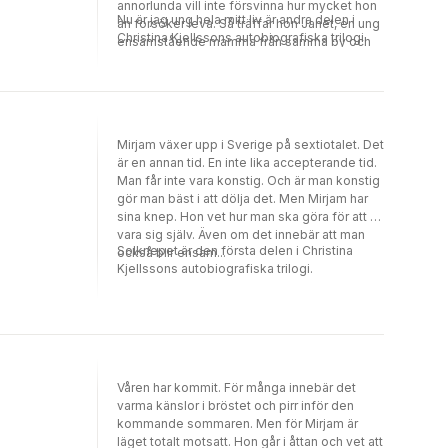
annorlunda vill inte försvinna hur mycket hon
Nu är jag ung hela mitt liv är andra delen i
än försöker leva. Så träffar hon Janet, en ung
Christina Kjellssons autobiografiska trilogi.
ensamstående mamma från samma by och
allt förändras.
Mirjam växer upp i Sverige på sextiotalet. Det
är en annan tid. En inte lika accepterande tid.
Man får inte vara konstig. Och är man konstig
gör man bäst i att dölja det. Men Mirjam har
sina knep. Hon vet hur man ska göra för att få
vara sig själv. Även om det innebär att man
Solknepet är den första delen i Christina
också blir ensam...
Kjellssons autobiografiska trilogi.
Våren har kommit. För många innebär det
varma känslor i bröstet och pirr inför den
kommande sommaren. Men för Mirjam är
läget totalt motsatt. Hon går i åttan och vet att