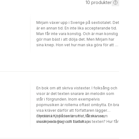
10
produkter
Mirjam växer upp i Sverige på sextiotalet. Det
är en annan tid. En inte lika accepterande tid.
Man får inte vara konstig. Och är man konstig
gör man bäst i att dölja det. Men Mirjam har
sina knep. Hon vet hur man ska göra för att få
vara sig själv. Även om det innebär att man
också blir ensam...Christina Kjellsson är artist,
låtskivare, musikpedagog och författare.
En bok om att skriva vistexter. I folksång och
visor är det texten snarare än melodin som
står i förgrunden. Inom exempelvis
popmusiken är rollerna oftast ombytta. En bra
visa kräver därför att författaren lägger
mycket krut på texten. Hur får man som
Christina Kjellsson är artist, låtskivare,
visskrivare fram sitt budskap i texten? Hur får
musikpedagog och författare.
man lyssnaren att leva sig in i visan? Rim &
reson är en pedagogisk genomgång av
hantverket bakom vistexter, med