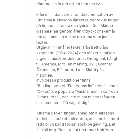
antal priser och utmärkelser (bland annat
däremellan är det allt ett herrans liv.
Fred Åkerström-stipendiet 2004, Svenska
vispriset 2015 samt Årets Visa på
Från en lindansare är en dokumentation av
Manifestgalan 2020).Den här boken gavs ut
Christina Kjellssons låttexter, där fokus ligger
första gången 2008 och detta är en
på hennes litterära och lyriska röst. Många
reviderad upplaga i nyutgåva.
lyssnare har genom åren uttryckt önskemål
om att kunna ta del av texterna som just
texter.
Utgåvan innehåller texter från trettio års
skapande (1994–2024) och täcker samtliga
utgivna musikproduktioner: Ordagrant, Långt
till Amerika, Mitt i en mening, 39+, Grannar,
Ökensand, Blå moped och Slutet på
historien.
Inuti dessa produktioner finns
förstlingsverket ”Ett herrans liv”, den älskade
”Cirkus”, de populära ”Vackra människor” och
”Grön turban”, och inte minst minnessången
till mamman – ”På väg till dig”.
Titlarna ger en fingervisning om Kjellssons
kärlek till språket och orden, och hon har med
rätta blivit känd för sin språkbegåvning. Det
är skäl nog för att ge ut texterna i bokform.