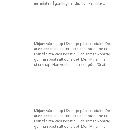
nu måste någonting hända. Hon kan inte
fortsätta vara ensam och konstant hålla
tillbaka den hon är. Hon tar steget och blir
någon annan. Någon som funnits inom Mirjam
hela tiden. Men det är svårt att hålla livet i
balans som den nya Mirjam, hon är hela tiden
nära övertramp. Hon träffar den unga
ensamstående mamman Janet och då sker
Mirjam växer upp i Sverige på sextiotalet. Det
en förändring. Kanske kan Mirjam med
är en annan tid. En inte lika accepterande tid.
Janets hjälp till slut få ordning på sitt liv?"Nu
Man får inte vara konstig. Och är man konstig
är jag ung hela mitt liv" är andra delen i
gör man bäst i att dölja det. Men Mirjam har
Christina Kjellssons autobiografiska
sina knep. Hon vet hur man ska göra för att få
trilogi.Christina Kjellsson är en svensk
vara sig själv. Även om det innebär att man
författare med många andra strängar på sin
också blir ensam ... -
lyra. Förutom författaryrket är hon även
verksam som artist, låtskrivare och
musikpedagog.
Mirjam växer upp i Sverige på sextiotalet. Det
är en annan tid. En inte lika accepterande tid.
Man får inte vara konstig. Och är man konstig
gör man bäst i att dölja det. Men Mirjam har