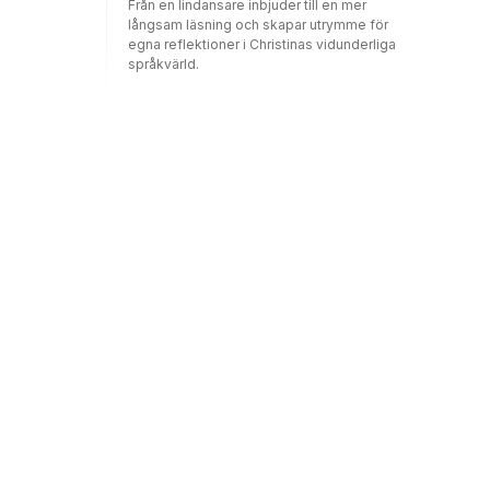
Från en lindansare inbjuder till en mer
långsam läsning och skapar utrymme för
egna reflektioner i Christinas vidunderliga
språkvärld.