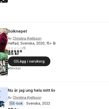
Solknepet
Av
Christina Kjellsson
Häftad, Svenska, 2020, 15+ år
(
1
)
5,0
utav 5 stjärnor. Totalt antal röster:
85 kr
Lägg i varukorg
Skickas
Nu är jag ung hela mitt liv
Av
Christina Kjellsson
E-bok
Svenska
, 
2022