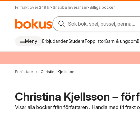
Fri frakt över 249 kr
•
Snabba leveranser
•
Billiga böcker
Sök bok, spel, pussel, penna...
Meny
Erbjudanden
Student
Topplistor
Barn & ungdom
B
Författare
Christina Kjellsson
Christina Kjellsson – för
Visar alla böcker från författaren . Handla med fri frakt
Hoppa över filtreringsmeny