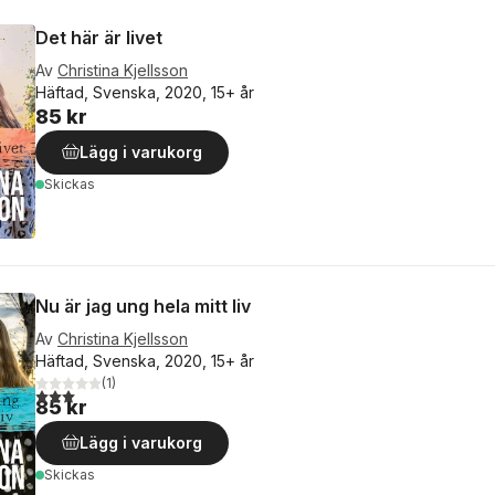
Det här är livet
Av
Christina Kjellsson
Häftad, Svenska, 2020, 15+ år
85 kr
Lägg i varukorg
Skickas
Nu är jag ung hela mitt liv
Av
Christina Kjellsson
Häftad, Svenska, 2020, 15+ år
(
1
)
3,0
utav 5 stjärnor. Totalt antal röster:
85 kr
Lägg i varukorg
Skickas