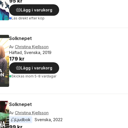
95 kr
Lägg i varukorg
Läs direkt efter köp
Solknepet
Av
Christina Kjellsson
Häftad, Svenska, 2019
179 kr
Lägg i varukorg
Skickas
inom 5-8 vardagar
Solknepet
Av
Christina Kjellsson
Ljudbok
Svenska
, 
2022
99 kr