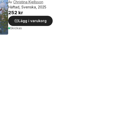
Av
Christina Kjellsson
Häftad, Svenska, 2025
252 kr
Lägg i varukorg
Skickas