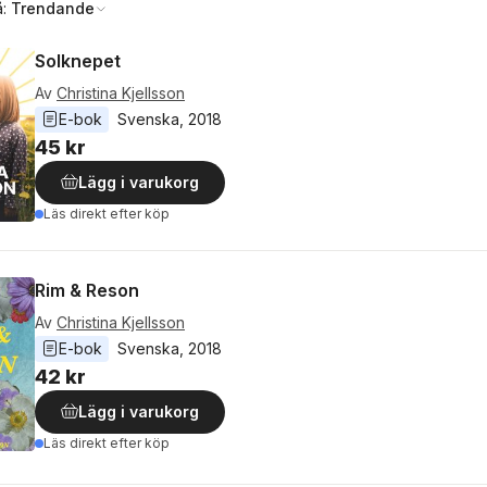
å:
Trendande
Solknepet
Av
Christina Kjellsson
E-bok
Svenska
, 
2018
45 kr
Lägg i varukorg
Läs direkt efter köp
Rim & Reson
Av
Christina Kjellsson
E-bok
Svenska
, 
2018
42 kr
Lägg i varukorg
Läs direkt efter köp