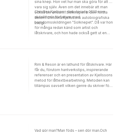
sina knep. Hon vet hur man ska göra för att få
vara sig själv. Även om det innebär att man
Christina Kjellsson debuterade 2013 som
också blir ensam...Solknepet är den första
skönlitterär författare med
delen i Christina Kjellssons autobiografiska
barndomsskildringen "Solknepet". Då var hon
trilogi.
för många redan känd som artist och
låtskrivare, och hon hade också gett ut en
handbok. Christina kommer ursprungligen
från Jämtland men är sedan länge bosatt i
Göteborg.
Rim & Reson är en lathund för låtskrivare. Här
får du, förutom hantverkstips, inspirerande
referenser och en presentation av Kjellssons
metod för låttextbearbetning. Metoden kan
tillämpas oavsett vilken genre du skriver för.
Det är också en bok för dig som är road av
att skriva och lyssna på låttexter i
allmänhet.Christina Kjellsson är en av våra
mest uppskattade låttextskrivare. Kjellsson
är artist, författare och folkbildare som håller
populära låtskrivarkurser för såväl nybörjare
som etablerade artister.Christina Kjellsson
har släppt skivor och böcker samt vunnit ett
Vad gör man?Man föds – sen dör man.Och