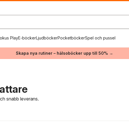
okus Play
E-böcker
Ljudböcker
Pocketböcker
Spel och pussel
Skapa nya rutiner – hälsoböcker upp till 50% →
fattare
 och snabb leverans.