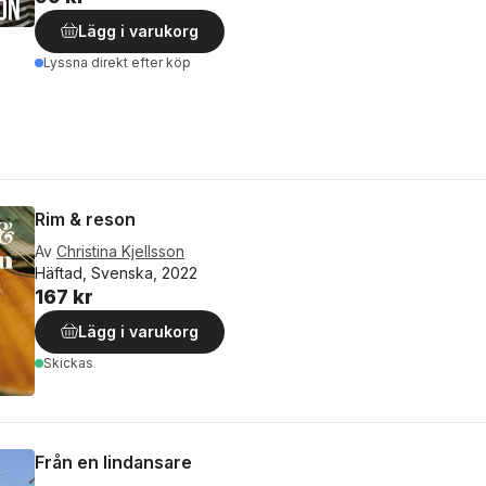
Lägg i varukorg
Lyssna direkt efter köp
Rim & reson
Av
Christina Kjellsson
Häftad, Svenska, 2022
167 kr
Lägg i varukorg
Skickas
Från en lindansare