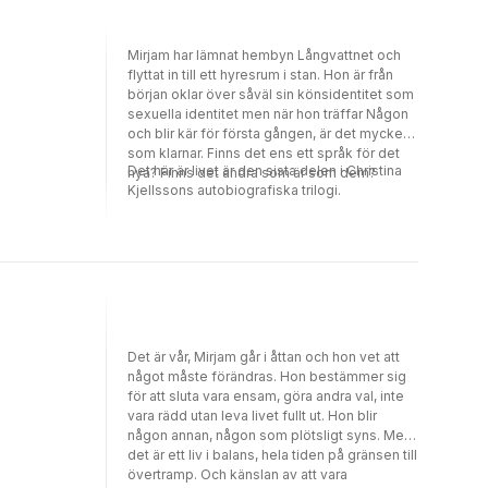
illustrationer som speglar texten. Vilka
arbetssätt är bäst? Vilka fallgropar bör
Mirjam har lämnat hembyn Långvattnet och
textförfattaren undvika?
flyttat in till ett hyresrum i stan. Hon är från
början oklar över såväl sin könsidentitet som
sexuella identitet men när hon träffar Någon
och blir kär för första gången, är det mycket
som klarnar. Finns det ens ett språk för det
Det här är livet är den sista delen i Christina
nya? Finns det andra som är som dem?
Kjellssons autobiografiska trilogi.
Det är vår, Mirjam går i åttan och hon vet att
något måste förändras. Hon bestämmer sig
för att sluta vara ensam, göra andra val, inte
vara rädd utan leva livet fullt ut. Hon blir
någon annan, någon som plötsligt syns. Men
det är ett liv i balans, hela tiden på gränsen till
övertramp. Och känslan av att vara