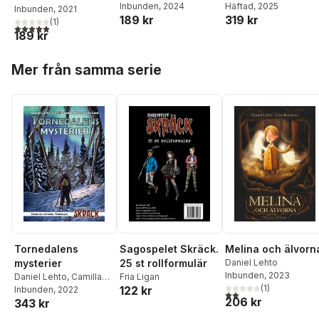
Inbunden
, 2024
Lehto
Häftad
, 2025
Inbunden
, 2021
ö
189 kr
319 kr
(
1
)
5,0
utav 5 stjärnor. Totalt antal röster:
189 kr
Hoppa över listan
Mer från samma serie
Sagospelet Skräck.
Tornedalens
Melina och älvorn
25 st rollformulär
mysterier
Daniel Lehto
Inbunden
, 2023
Fria Ligan
Daniel Lehto
,
Camilla
(
1
)
122 kr
Linde
Inbunden
,
Alexander
, 2022
2,0
utav 5 stjärnor. Tota
206 kr
343 kr
Fahlander