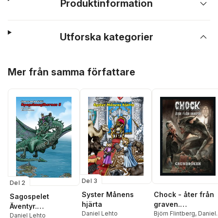
Produktinformation
Utforska kategorier
Hoppa över listan
Mer från samma författare
Del 3
Del 2
Syster Månens
Chock - åter från
Sagospelet
hjärta
graven.
Äventyr.
Daniel Lehto
Grundboken
Björn Flintberg
,
Daniel
Spegelmagikernas
Daniel Lehto