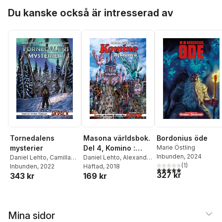
Hoppa över listan
Du kanske också är intresserad av
Tornedalens
Masona världsbok.
Bordonius öde
mysterier
Del 4, Komino :
Marie Östling
Inbunden
, 2024
Daniel Lehto
,
Camilla
djurens ö
Daniel Lehto
,
Alexander
(
1
)
Linde
Inbunden
,
Alexander
, 2022
Fahlander
Häftad
, 2018
5,0
utav 5 stjärnor. Tota
327 kr
343 kr
169 kr
Fahlander
Mina sidor