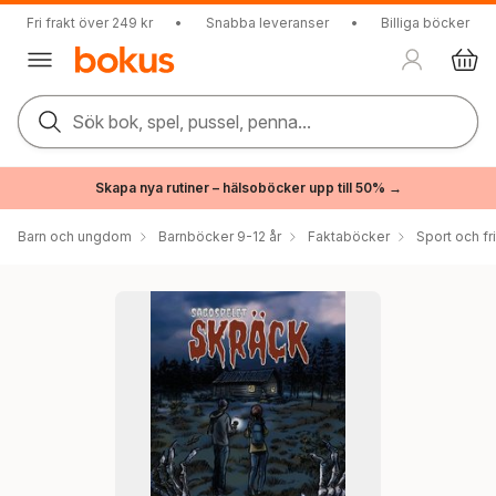
Fri frakt över 249 kr
•
Snabba leveranser
•
Billiga böcker
Sök bok, spel, pussel, penna...
Skapa nya rutiner – hälsoböcker upp till 50% →
Barn och ungdom
Barnböcker 9-12 år
Faktaböcker
Sport och fri