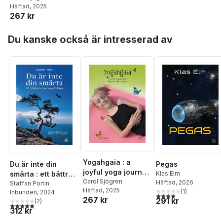
Häftad
, 2025
children
267 kr
Hoppa över listan
Du kanske också är intresserad av
Yogahgaia : a
Du är inte din
Pegas
joyful yoga journey
smärta : ett bättre
Klas Elm
together with
Carol Sjögren
Häftad
, 2026
liv med
Staffan Portin
Häftad
, 2025
(
1
)
children
Inbunden
, 2024
mindfulness
4,0
utav 5 stjärnor. Tota
267 kr
291 kr
(
2
)
5,0
utav 5 stjärnor. Totalt antal röster:
312 kr