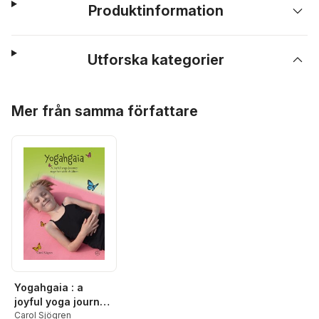
Produktinformation
Utforska kategorier
Hoppa över listan
Mer från samma författare
Yogahgaia : a
joyful yoga journey
together with
Carol Sjögren