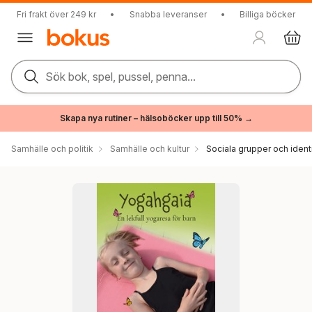
Fri frakt över 249 kr
•
Snabba leveranser
•
Billiga böcker
Sök bok, spel, pussel, penna...
Skapa nya rutiner – hälsoböcker upp till 50% →
Samhälle och politik
Samhälle och kultur
Sociala grupper och ident