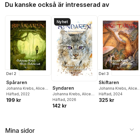
Du kanske också är intresserad av
Nyhet
Del 2
Del 3
Spåraren
Skiftaren
Syndaren
Johanna Krebs
,
Alice
Johanna Krebs
,
Alice
Johansson
Häftad
, 2022
Johansson
Häftad
, 2024
Johanna Krebs
,
Alice
199 kr
325 kr
Johansson
Häftad
, 2026
142 kr
Mina sidor