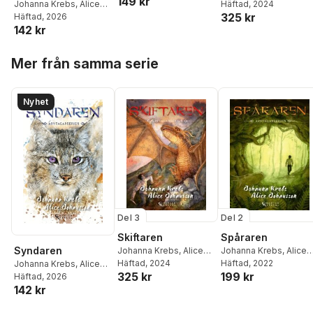
149 kr
Johansson
Häftad
, 2024
Johanna Krebs
,
Alice
325 kr
Johansson
Häftad
, 2026
142 kr
Hoppa över listan
Mer från samma serie
Nyhet
Del 3
Del 2
Skiftaren
Spåraren
Syndaren
Johanna Krebs
,
Alice
Johanna Krebs
,
Alice
Johansson
Häftad
, 2024
Johansson
Häftad
, 2022
Johanna Krebs
,
Alice
325 kr
199 kr
Johansson
Häftad
, 2026
142 kr
Hoppa över listan