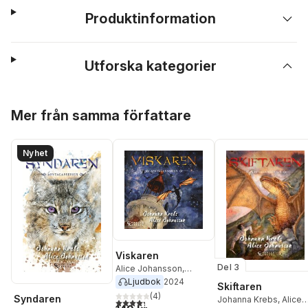
Produktinformation
Utforska kategorier
Hoppa över listan
Mer från samma författare
Nyhet
Viskaren
Del 3
Alice Johansson
,
Johanna Krebs
Ljudbok
2024
Skiftaren
(
4
)
Syndaren
Johanna Krebs
,
Alice
4,3
utav 5 stjärnor. Totalt antal röster: