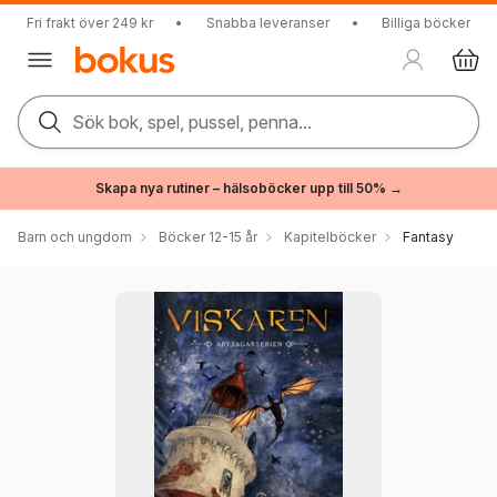
Fri frakt över 249 kr
•
Snabba leveranser
•
Billiga böcker
Sök bok, spel, pussel, penna...
Skapa nya rutiner – hälsoböcker upp till 50% →
Barn och ungdom
Böcker 12-15 år
Kapitelböcker
Fantasy