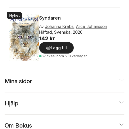
Nyhet
Syndaren
Av
Johanna Krebs
,
Alice Johansson
Häftad, Svenska, 2026
142 kr
Lägg till
Skickas
inom 5-8 vardagar
Mina sidor
Hjälp
Om Bokus