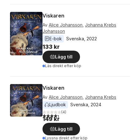
Viskaren
Av
Alice Johansson
,
Johanna Krebs
Johansson
E-bok
Svenska
, 
2022
133 kr
Lägg till
Läs direkt efter köp
Viskaren
Av
Alice Johansson
,
Johanna Krebs
Ljudbok
Svenska
, 
2024
(
4
)
4,3
utav 5 stjärnor. Totalt antal röster:
149 kr
Lägg till
Lyssna direkt efter köp