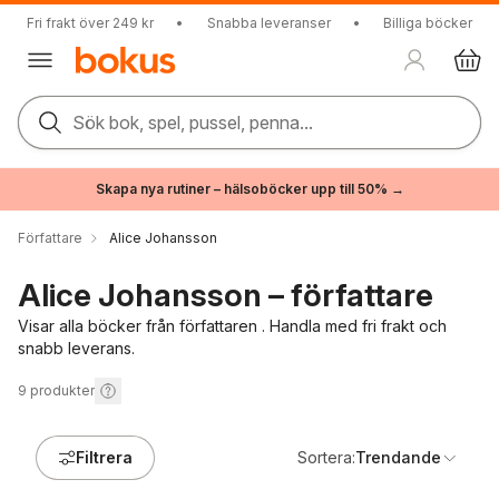
Fri frakt över 249 kr
•
Snabba leveranser
•
Billiga böcker
Sök bok, spel, pussel, penna...
Skapa nya rutiner – hälsoböcker upp till 50% →
Författare
Alice Johansson
Alice Johansson – författare
Visar alla böcker från författaren . Handla med fri frakt och
snabb leverans.
9
produkter
Filtrera
Sortera:
Trendande