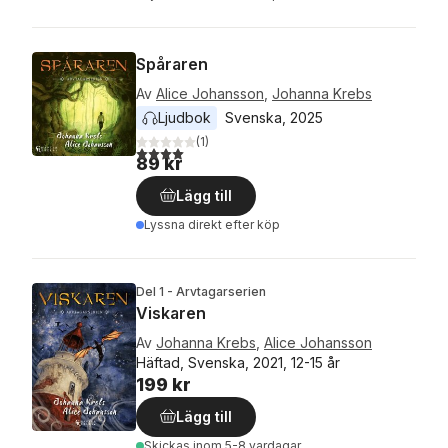
Spåraren
Av
Alice Johansson
,
Johanna Krebs
Ljudbok
Svenska
, 
2025
(
1
)
4,0
utav 5 stjärnor. Totalt antal röster:
89 kr
Lägg till
Lyssna direkt efter köp
Del 1 - Arvtagarserien
Viskaren
Av
Johanna Krebs
,
Alice Johansson
Häftad, Svenska, 2021, 12-15 år
199 kr
Lägg till
Skickas
inom 5-8 vardagar